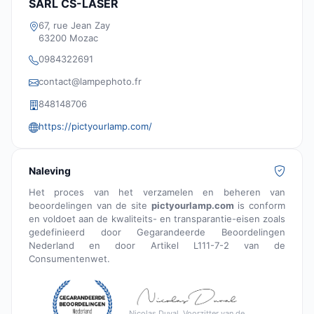
SARL CS-LASER
67, rue Jean Zay
63200 Mozac
0984322691
contact@lampephoto.fr
848148706
https://pictyourlamp.com/
Naleving
Het proces van het verzamelen en beheren van
beoordelingen van de site
pictyourlamp.com
is conform
en voldoet aan de kwaliteits- en transparantie-eisen zoals
gedefinieerd door Gegarandeerde Beoordelingen
Nederland en door Artikel L111-7-2 van de
Consumentenwet.
Nicolas Duval, Voorzitter van de