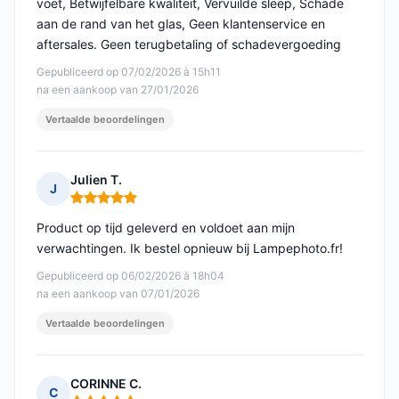
voet, Betwijfelbare kwaliteit, Vervuilde sleep, Schade
aan de rand van het glas, Geen klantenservice en
aftersales. Geen terugbetaling of schadevergoeding
Gepubliceerd op 07/02/2026 à 15h11
na een aankoop van 27/01/2026
Vertaalde beoordelingen
Julien T.
J
Opmerking: 5 van 5
Product op tijd geleverd en voldoet aan mijn
verwachtingen. Ik bestel opnieuw bij Lampephoto.fr!
Gepubliceerd op 06/02/2026 à 18h04
na een aankoop van 07/01/2026
Vertaalde beoordelingen
CORINNE C.
C