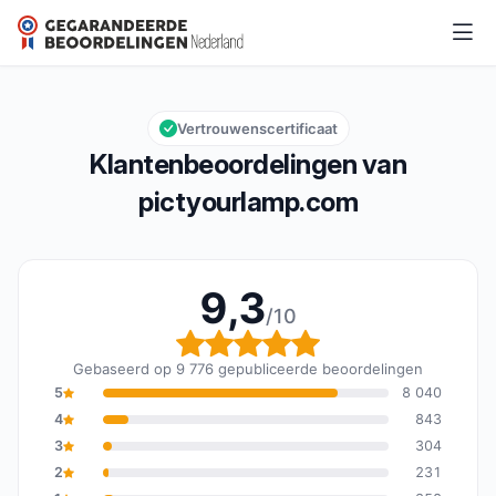
pictyourlamp.com
9,3/10
Algemene beoordeling: 9,3 van 10
Vertrouwenscertificaat
Klantenbeoordelingen van
pictyourlamp.com
9,3
/10
Algemene beoordeling: 
Gebaseerd op 9 776 gepubliceerde beoordelingen
5
8 040
4
843
3
304
2
231