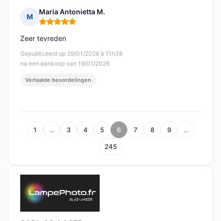
Maria Antonietta M.
M
Opmerking: 5 van 5
Zeer tevreden
Gepubliceerd op 29/01/2026 à 11h38
na een aankoop van 19/01/2026
Vertaalde beoordelingen
1
…
3
4
5
6
7
8
9
…
245