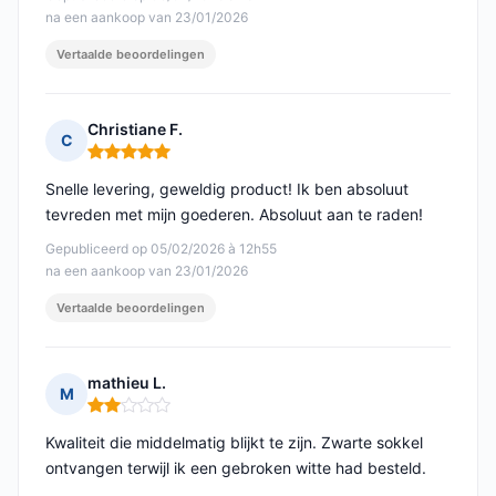
na een aankoop van 23/01/2026
Vertaalde beoordelingen
Christiane F.
C
Opmerking: 5 van 5
Snelle levering, geweldig product! Ik ben absoluut
tevreden met mijn goederen. Absoluut aan te raden!
Gepubliceerd op 05/02/2026 à 12h55
na een aankoop van 23/01/2026
Vertaalde beoordelingen
mathieu L.
M
Opmerking: 2 van 5
Kwaliteit die middelmatig blijkt te zijn. Zwarte sokkel
ontvangen terwijl ik een gebroken witte had besteld.