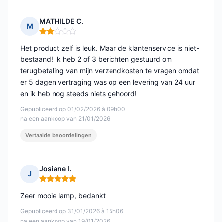
MATHILDE C.
M
Opmerking: 2 van 5
Het product zelf is leuk. Maar de klantenservice is niet-
bestaand! Ik heb 2 of 3 berichten gestuurd om
terugbetaling van mijn verzendkosten te vragen omdat
er 5 dagen vertraging was op een levering van 24 uur
en ik heb nog steeds niets gehoord!
Gepubliceerd op 01/02/2026 à 09h00
na een aankoop van 21/01/2026
Vertaalde beoordelingen
Josiane I.
J
Opmerking: 5 van 5
Zeer mooie lamp, bedankt
Gepubliceerd op 31/01/2026 à 15h06
na een aankoop van 19/01/2026