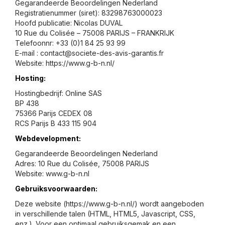
Gegarandeerde Beoordelingen Nederland
Registratienummer (siret): 83298763000023
Hoofd publicatie: Nicolas DUVAL
10 Rue du Colisée – 75008 PARIJS – FRANKRIJK
Telefoonnr: +33 (0)1 84 25 93 99
E-mail :
contact@societe-des-avis-garantis.fr
Website: https://www.g-b-n.nl/
Hosting:
Hostingbedrijf: Online SAS
BP 438
75366 Parijs CEDEX 08
RCS Parijs B 433 115 904
Webdevelopment
:
Gegarandeerde Beoordelingen Nederland
Adres: 10 Rue du Colisée, 75008 PARIJS
Website:
www.g-b-n.nl
Gebruiksvoorwaarden:
Deze website (https://www.g-b-n.nl/) wordt aangeboden
in verschillende talen (HTML, HTML5, Javascript, CSS,
enz.). Voor een optimaal gebruiksgemak en een