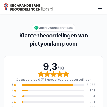
pictyourlamp.com
9,3/10
Algemene beoordeling: 9,3 van 10
Vertrouwenscertificaat
Klantenbeoordelingen van
pictyourlamp.com
9,3
/10
Algemene beoordeling: 
Gebaseerd op 9 774 gepubliceerde beoordelingen
5
8 038
4
843
3
304
2
231