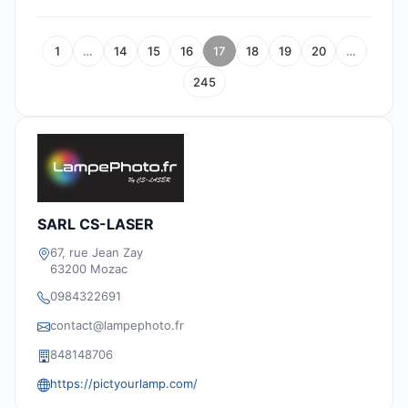
1
…
14
15
16
17
18
19
20
…
245
SARL CS-LASER
67, rue Jean Zay
63200 Mozac
0984322691
contact@lampephoto.fr
848148706
https://pictyourlamp.com/