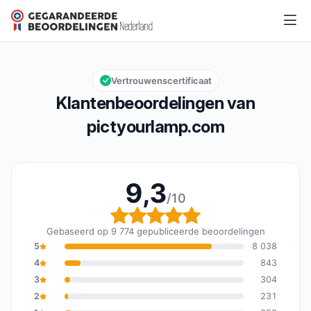
pictyourlamp.com
9,3/10
Algemene beoordeling: 9,3 van 10
Vertrouwenscertificaat
Klantenbeoordelingen van
pictyourlamp.com
9,3
/10
Algemene beoordeling: 
Gebaseerd op 9 774 gepubliceerde beoordelingen
5
8 038
4
843
3
304
2
231