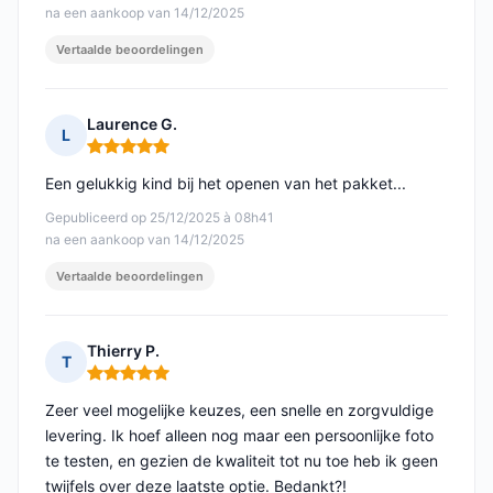
na een aankoop van 14/12/2025
Vertaalde beoordelingen
Laurence G.
L
Opmerking: 5 van 5
Een gelukkig kind bij het openen van het pakket...
Gepubliceerd op 25/12/2025 à 08h41
na een aankoop van 14/12/2025
Vertaalde beoordelingen
Thierry P.
T
Opmerking: 5 van 5
Zeer veel mogelijke keuzes, een snelle en zorgvuldige
levering. Ik hoef alleen nog maar een persoonlijke foto
te testen, en gezien de kwaliteit tot nu toe heb ik geen
twijfels over deze laatste optie. Bedankt?!