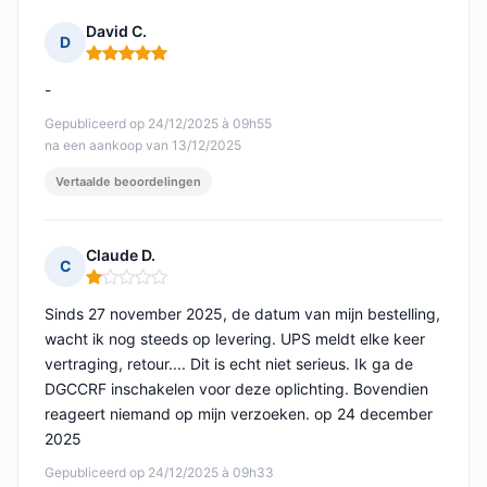
David C.
D
Opmerking: 5 van 5
-
Gepubliceerd op 24/12/2025 à 09h55
na een aankoop van 13/12/2025
Vertaalde beoordelingen
Claude D.
C
Opmerking: 1 van 5
Sinds 27 november 2025, de datum van mijn bestelling,
wacht ik nog steeds op levering. UPS meldt elke keer
vertraging, retour.... Dit is echt niet serieus. Ik ga de
DGCCRF inschakelen voor deze oplichting. Bovendien
reageert niemand op mijn verzoeken. op 24 december
2025
Gepubliceerd op 24/12/2025 à 09h33