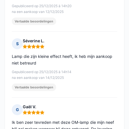
Gepubliceerd op 25/12/2025 à 14h20
na een aankoop van 12/12/2025
Vertaalde beoordelingen
Séverine L.
S
Opmerking: 5 van 5
Lamp die zijn kleine effect heeft, ik heb mijn aankoop
niet betreurd
Gepubliceerd op 25/12/2025 à 14h14
na een aankoop van 14/12/2025
Vertaalde beoordelingen
Gaël V.
G
Opmerking: 5 van 5
Ik ben zeer tevreden met deze OM-lamp die mijn neef
blij zal maken wanneer hij deze ontvangt. De levering