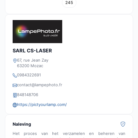
245
SARL CS-LASER
67, rue Jean Zay
63200 Mozac
0984322691
contact@lampephoto.fr
848148706
https://pictyourlamp.com/
Naleving
Het proces van het verzamelen en beheren van