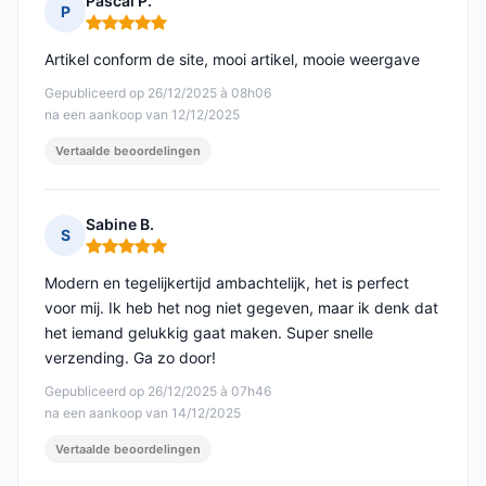
Pascal P.
P
Opmerking: 5 van 5
Artikel conform de site, mooi artikel, mooie weergave
Gepubliceerd op 26/12/2025 à 08h06
na een aankoop van 12/12/2025
Vertaalde beoordelingen
Sabine B.
S
Opmerking: 5 van 5
Modern en tegelijkertijd ambachtelijk, het is perfect
voor mij. Ik heb het nog niet gegeven, maar ik denk dat
het iemand gelukkig gaat maken. Super snelle
verzending. Ga zo door!
Gepubliceerd op 26/12/2025 à 07h46
na een aankoop van 14/12/2025
Vertaalde beoordelingen