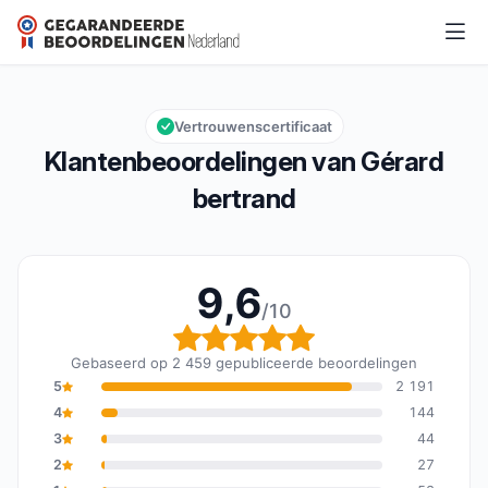
Gérard bertrand
9,6/10
Algemene beoordeling: 9,6 van 10
Vertrouwenscertificaat
Klantenbeoordelingen van Gérard
bertrand
9,6
/10
Algemene beoordeling: 
Gebaseerd op 2 459 gepubliceerde beoordelingen
5
2 191
4
144
3
44
2
27