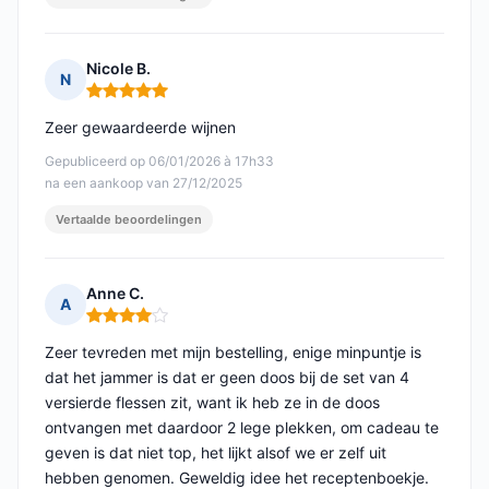
Nicole B.
N
Opmerking: 5 van 5
Zeer gewaardeerde wijnen
Gepubliceerd op 06/01/2026 à 17h33
na een aankoop van 27/12/2025
Vertaalde beoordelingen
Anne C.
A
Opmerking: 4 van 5
Zeer tevreden met mijn bestelling, enige minpuntje is
dat het jammer is dat er geen doos bij de set van 4
versierde flessen zit, want ik heb ze in de doos
ontvangen met daardoor 2 lege plekken, om cadeau te
geven is dat niet top, het lijkt alsof we er zelf uit
hebben genomen. Geweldig idee het receptenboekje.