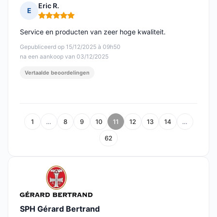
Eric R.
E
Opmerking: 5 van 5
Service en producten van zeer hoge kwaliteit.
Gepubliceerd op 15/12/2025 à 09h50
na een aankoop van 03/12/2025
Vertaalde beoordelingen
1
…
8
9
10
11
12
13
14
…
62
SPH Gérard Bertrand