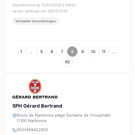
Gepubliceerd op 10/03/2026 à 09h43
na een aankoop van 28/02/2026
Vertaalde beoordelingen
1
…
5
6
7
8
9
10
11
…
62
SPH Gérard Bertrand
Route de Narbonne plage Domaine de l'Hospitalet
11100 Narbonne
0033468452850