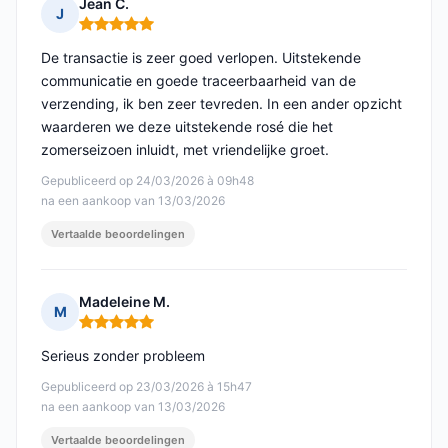
Jean C.
J
Opmerking: 5 van 5
De transactie is zeer goed verlopen. Uitstekende
communicatie en goede traceerbaarheid van de
verzending, ik ben zeer tevreden. In een ander opzicht
waarderen we deze uitstekende rosé die het
zomerseizoen inluidt, met vriendelijke groet.
Gepubliceerd op 24/03/2026 à 09h48
na een aankoop van 13/03/2026
Vertaalde beoordelingen
Madeleine M.
M
Opmerking: 5 van 5
Serieus zonder probleem
Gepubliceerd op 23/03/2026 à 15h47
na een aankoop van 13/03/2026
Vertaalde beoordelingen