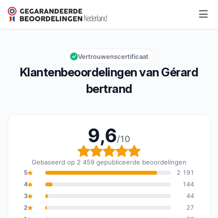
Gérard bertrand
9,6/10
Algemene beoordeling: 9,6 van 10
Vertrouwenscertificaat
Klantenbeoordelingen van Gérard
bertrand
9,6
/10
Algemene beoordeling: 
Gebaseerd op 2 459 gepubliceerde beoordelingen
5
2 191
4
144
3
44
2
27