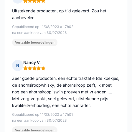
Opmerking: 5 van 5
Uitstekende producten, op tijd geleverd. Zou het
aanbevelen.
Gepubliceerd op 11/08/2023 à 17h02
na een aankoop van 30/07/2023
Vertaalde beoordelingen
Nancy V.
N
Opmerking: 5 van 5
Zeer goede producten, een echte traktatie (de koekjes,
de ahornsiroopwhisky, de ahornsiroop zelf), ik moet
nog een ahornsiroopijswijn proeven met vrienden ....
Met zorg verpakt, snel geleverd, uitstekende prijs-
kwaliteitverhouding, een echte aanrader.
Gepubliceerd op 11/08/2023 à 17h01
na een aankoop van 30/07/2023
Vertaalde beoordelingen