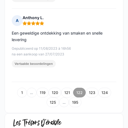
Anthony L.
A
Opmerking: 5 van 5
Een geweldige ontdekking van smaken en snelle
levering
Gepubliceerd op 11/08/2023 à 16h56
na een aankoop van 27/07/2023
Vertaalde beoordelingen
1
…
119
120
121
122
123
124
125
…
195