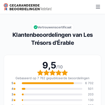
Les Trésors d’Érable
9,5/10
Algemene beoordeling: 9,5 van 10
Vertrouwenscertificaat
Klantenbeoordelingen van Les
Trésors d’Érable
9,5
/10
Algemene beoordeling: 
Gebaseerd op 7 762 gepubliceerde beoordelingen
5
6 702
4
501
3
203
2
130