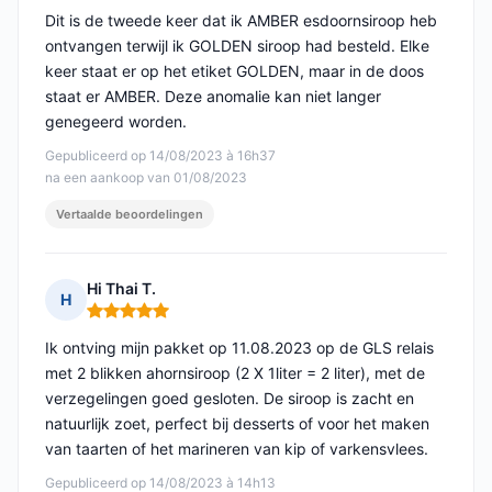
Dit is de tweede keer dat ik AMBER esdoornsiroop heb
ontvangen terwijl ik GOLDEN siroop had besteld. Elke
keer staat er op het etiket GOLDEN, maar in de doos
staat er AMBER. Deze anomalie kan niet langer
genegeerd worden.
Gepubliceerd op 14/08/2023 à 16h37
na een aankoop van 01/08/2023
Vertaalde beoordelingen
Hi Thai T.
H
Opmerking: 5 van 5
Ik ontving mijn pakket op 11.08.2023 op de GLS relais
met 2 blikken ahornsiroop (2 X 1liter = 2 liter), met de
verzegelingen goed gesloten. De siroop is zacht en
natuurlijk zoet, perfect bij desserts of voor het maken
van taarten of het marineren van kip of varkensvlees.
Gepubliceerd op 14/08/2023 à 14h13