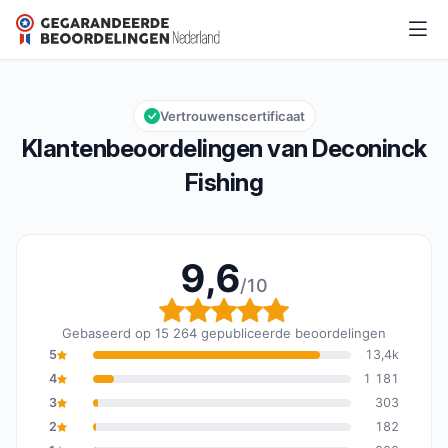
Deconinck Fishing
9,6/10
Algemene beoordeling: 9,6 van 10
Vertrouwenscertificaat
Klantenbeoordelingen van Deconinck
Fishing
9,6
/10
Algemene beoordeling: 
Gebaseerd op 15 264 gepubliceerde beoordelingen
5
13,4k
4
1 181
3
303
2
182