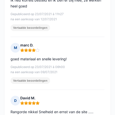
Ik heb korrels besteld en ik ben er blij mee, ze werken
heel goed
Gepubliceerd op 23/07/2021 à 11h27
na een aankoop van 12/07/2021
Vertaalde beoordelingen
marc D.
M
Opmerking: 4 van 5
goed materiaal en snelle levering!
Gepubliceerd op 23/07/2021 à 06h00
na een aankoop van 09/07/2021
Vertaalde beoordelingen
David M.
D
Opmerking: 5 van 5
Rangorde nikkel Snelheid en ernst van de site .....