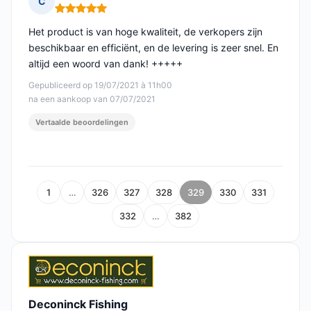
C
Opmerking: 5 van 5
Het product is van hoge kwaliteit, de verkopers zijn
beschikbaar en efficiënt, en de levering is zeer snel. En
altijd een woord van dank! +++++
Gepubliceerd op 19/07/2021 à 11h00
na een aankoop van 07/07/2021
Vertaalde beoordelingen
1
…
326
327
328
329
330
331
332
…
382
Deconinck Fishing