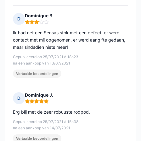
Dominique B.
D
Opmerking: 3 van 5
Ik had net een Sensas stok met een defect, er werd
contact met mij opgenomen, er werd aangifte gedaan,
maar sindsdien niets meer!
Gepubliceerd op 25/07/2021 à 18h23
na een aankoop van 13/07/2021
Vertaalde beoordelingen
Dominique J.
D
Opmerking: 5 van 5
Erg blij met de zeer robuuste rodpod.
Gepubliceerd op 25/07/2021 à 15h38
na een aankoop van 14/07/2021
Vertaalde beoordelingen