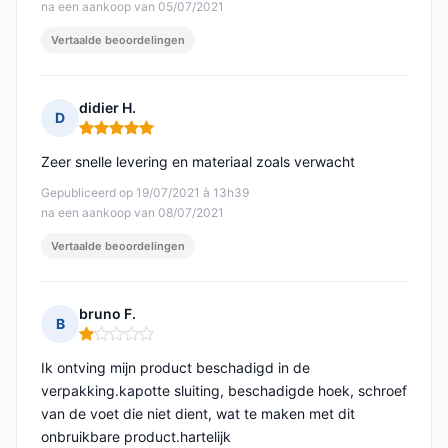
na een aankoop van 05/07/2021
Vertaalde beoordelingen
didier H.
D
Opmerking: 5 van 5
Zeer snelle levering en materiaal zoals verwacht
Gepubliceerd op 19/07/2021 à 13h39
na een aankoop van 08/07/2021
Vertaalde beoordelingen
bruno F.
B
Opmerking: 1 van 5
Ik ontving mijn product beschadigd in de
verpakking.kapotte sluiting, beschadigde hoek, schroef
van de voet die niet dient, wat te maken met dit
onbruikbare product.hartelijk