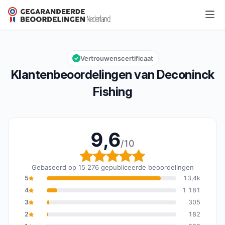
Deconinck Fishing
9,6/10
Algemene beoordeling: 9,6 van 10
Vertrouwenscertificaat
Klantenbeoordelingen van Deconinck
Fishing
9,6
/10
Algemene beoordeling: 
Gebaseerd op 15 276 gepubliceerde beoordelingen
5
13,4k
4
1 181
3
305
2
182