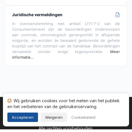
Juridische vermeldingen
In overeenstemming met artikel L111-7-2 van de
Consumentenwet zijn de beoordelingen onderworpen
aan controle, chronologisch gerangschikt in aflopende
volgorde, en worden ze bewaard gedurende de gehele
looptijd van het contract van de handelaar. Beoordelingen
verzameld zonder enige tegenprestatie.
Meer
informatie…
Wij gebruiken cookies voor het meten van het publiek
en het verbeteren van de gebruikerservaring.
Startpagina
Status adviezen
Categorieën
Algemene
Cookies
Wettelijke informatie
Accepteren
Weigeren
Cookiebeleid
Copyright © 2026
Gegarandeerde Beoordelingen Nederland
.
Alle rechten voorbehouden.