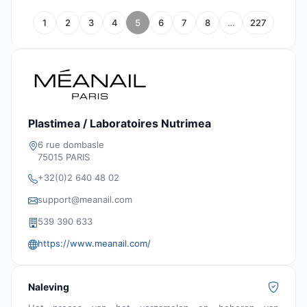
1
2
3
4
5
6
7
8
…
227
Plastimea / Laboratoires Nutrimea
6 rue dombasle
75015 PARIS
+32(0)2 640 48 02
support@meanail.com
539 390 633
https://www.meanail.com/
Naleving