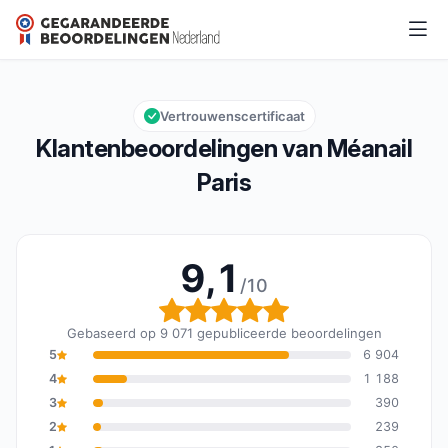
Méanail Paris
9,1/10
Algemene beoordeling: 9,1 van 10
Vertrouwenscertificaat
Klantenbeoordelingen van Méanail
Paris
9,1
/10
Algemene beoordeling: 
Gebaseerd op 9 071 gepubliceerde beoordelingen
5
6 904
4
1 188
3
390
2
239