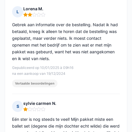
Lorena M.
L
Opmerking: 2 van 5
Gebrek aan informatie over de bestelling. Nadat ik had
betaald, kreeg ik alleen te horen dat de bestelling was
geplaatst, maar verder niets. Ik moest contact
opnemen met het bedrijf om te zien wat er met mijn
pakket was gebeurd, want het was niet aangekomen
en ik wist van niets.
Gepubliceerd op 10/01/2025 à 09h16
na een aankoop van 19/12/2024
Vertaalde beoordelingen
sylvie carmen N.
S
Opmerking: 1 van 5
Eén ster is nog steeds te veel! Mijn pakket miste een
ballet set (degene die mijn dochter echt wilde) die werd