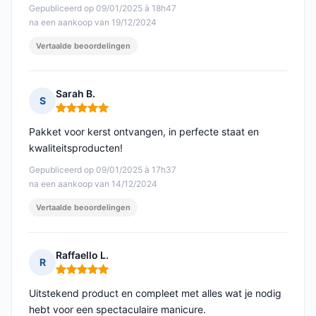
Gepubliceerd op 09/01/2025 à 18h47
na een aankoop van 19/12/2024
Vertaalde beoordelingen
Sarah B.
S
Opmerking: 5 van 5
Pakket voor kerst ontvangen, in perfecte staat en
kwaliteitsproducten!
Gepubliceerd op 09/01/2025 à 17h37
na een aankoop van 14/12/2024
Vertaalde beoordelingen
Raffaello L.
R
Opmerking: 5 van 5
Uitstekend product en compleet met alles wat je nodig
hebt voor een spectaculaire manicure.