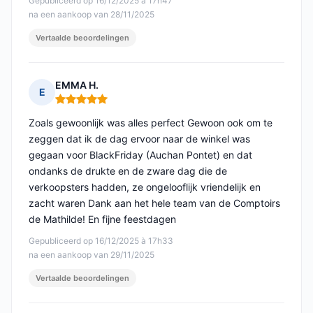
Gepubliceerd op 16/12/2025 à 17h47
na een aankoop van 28/11/2025
Vertaalde beoordelingen
EMMA H.
E
Opmerking: 5 van 5
Zoals gewoonlijk was alles perfect Gewoon ook om te
zeggen dat ik de dag ervoor naar de winkel was
gegaan voor BlackFriday (Auchan Pontet) en dat
ondanks de drukte en de zware dag die de
verkoopsters hadden, ze ongelooflijk vriendelijk en
zacht waren Dank aan het hele team van de Comptoirs
de Mathilde! En fijne feestdagen
Gepubliceerd op 16/12/2025 à 17h33
na een aankoop van 29/11/2025
Vertaalde beoordelingen