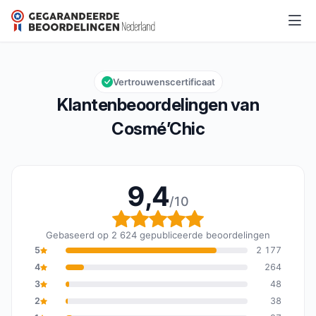
Cosmé’Chic
9,4/10
Algemene beoordeling: 9,4 van 10
Vertrouwenscertificaat
Klantenbeoordelingen van
Cosmé’Chic
9,4
/10
Algemene beoordeling: 
Gebaseerd op 2 624 gepubliceerde beoordelingen
5
2 177
4
264
3
48
2
38