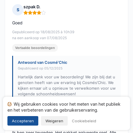
szpak D.
S
Opmerking: 4 van 5
Goed
Gepubliceerd op 18/08/2025 à 10h39
na een aankoop van 07/08/2025
Vertaalde beoordelingen
Antwoord van Cosmé’Chic
Gepubliceerd op 05/12/2025
Hartelijk dank voor uw beoordeling! We zijn blij dat u
genoten heeft van uw ervaring bij Cosmés’Chic. We
kijken ernaar uit u opnieuw te verwelkomen voor uw
volgende schoonheidswensen!
Wij gebruiken cookies voor het meten van het publiek
en het verbeteren van de gebruikerservaring.
Ryna Z.
R
Accepteren
Weigeren
Cookiebeleid
Opmerking: 5 van 5
Ik ben zeer tevreden. Het pakket arriveerde snel. Alle