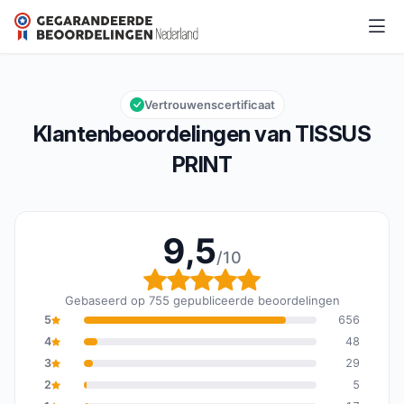
TISSUS PRINT
9,5/10
Algemene beoordeling: 9,5 van 10
Vertrouwenscertificaat
Klantenbeoordelingen van TISSUS
PRINT
9,5
/10
Algemene beoordeling: 
Gebaseerd op 755 gepubliceerde beoordelingen
5
656
4
48
3
29
2
5