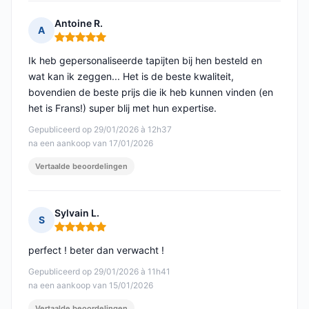
Antoine R.
A
Opmerking: 5 van 5
Ik heb gepersonaliseerde tapijten bij hen besteld en
wat kan ik zeggen... Het is de beste kwaliteit,
bovendien de beste prijs die ik heb kunnen vinden (en
het is Frans!) super blij met hun expertise.
Gepubliceerd op 29/01/2026 à 12h37
na een aankoop van 17/01/2026
Vertaalde beoordelingen
Sylvain L.
S
Opmerking: 5 van 5
perfect ! beter dan verwacht !
Gepubliceerd op 29/01/2026 à 11h41
na een aankoop van 15/01/2026
Vertaalde beoordelingen