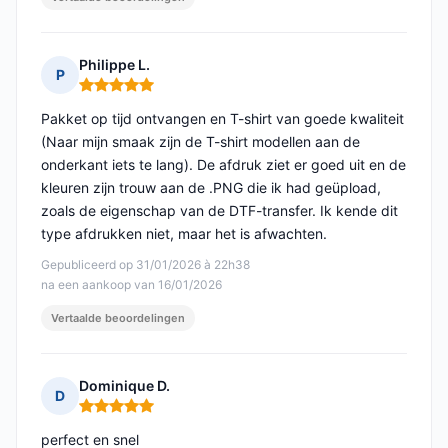
Philippe L.
P
Opmerking: 5 van 5
Pakket op tijd ontvangen en T-shirt van goede kwaliteit
(Naar mijn smaak zijn de T-shirt modellen aan de
onderkant iets te lang). De afdruk ziet er goed uit en de
kleuren zijn trouw aan de .PNG die ik had geüpload,
zoals de eigenschap van de DTF-transfer. Ik kende dit
type afdrukken niet, maar het is afwachten.
Gepubliceerd op 31/01/2026 à 22h38
na een aankoop van 16/01/2026
Vertaalde beoordelingen
Dominique D.
D
Opmerking: 5 van 5
perfect en snel