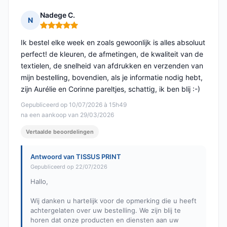
Nadege C.
N
Opmerking: 5 van 5
Ik bestel elke week en zoals gewoonlijk is alles absoluut
perfect! de kleuren, de afmetingen, de kwaliteit van de
textielen, de snelheid van afdrukken en verzenden van
mijn bestelling, bovendien, als je informatie nodig hebt,
zijn Aurélie en Corinne pareltjes, schattig, ik ben blij :-)
Gepubliceerd op 10/07/2026 à 15h49
na een aankoop van 29/03/2026
Vertaalde beoordelingen
Antwoord van TISSUS PRINT
Gepubliceerd op 22/07/2026
Hallo,
Wij danken u hartelijk voor de opmerking die u heeft
achtergelaten over uw bestelling. We zijn blij te
horen dat onze producten en diensten aan uw