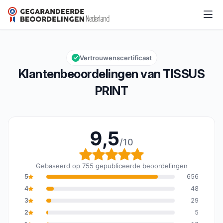
TISSUS PRINT
9,5/10
Algemene beoordeling: 9,5 van 10
Vertrouwenscertificaat
Klantenbeoordelingen van TISSUS
PRINT
9,5
/10
Algemene beoordeling: 
Gebaseerd op 755 gepubliceerde beoordelingen
5
656
4
48
3
29
2
5