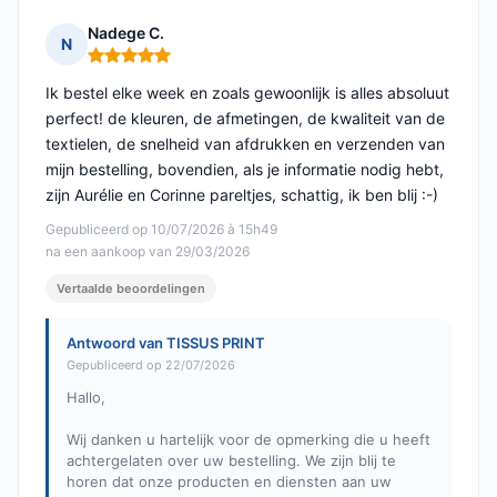
Nadege C.
N
Opmerking: 5 van 5
Ik bestel elke week en zoals gewoonlijk is alles absoluut
perfect! de kleuren, de afmetingen, de kwaliteit van de
textielen, de snelheid van afdrukken en verzenden van
mijn bestelling, bovendien, als je informatie nodig hebt,
zijn Aurélie en Corinne pareltjes, schattig, ik ben blij :-)
Gepubliceerd op 10/07/2026 à 15h49
na een aankoop van 29/03/2026
Vertaalde beoordelingen
Antwoord van TISSUS PRINT
Gepubliceerd op 22/07/2026
Hallo,
Wij danken u hartelijk voor de opmerking die u heeft
achtergelaten over uw bestelling. We zijn blij te
horen dat onze producten en diensten aan uw