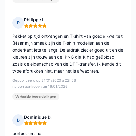
Philippe L.
P
Opmerking: 5 van 5
Pakket op tijd ontvangen en T-shirt van goede kwaliteit
(Naar mijn smaak zijn de T-shirt modellen aan de
onderkant iets te lang). De afdruk ziet er goed uit en de
kleuren zijn trouw aan de .PNG die ik had geüpload,
zoals de eigenschap van de DTF-transfer. Ik kende dit
type afdrukken niet, maar het is afwachten.
Gepubliceerd op 31/01/2026 à 22h38
na een aankoop van 16/01/2026
Vertaalde beoordelingen
Dominique D.
D
Opmerking: 5 van 5
perfect en snel