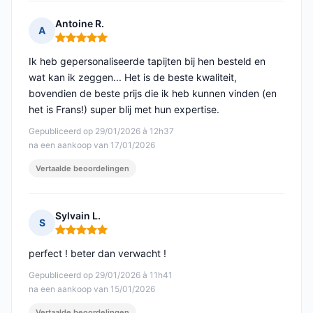
Antoine R.
A
Opmerking: 5 van 5
Ik heb gepersonaliseerde tapijten bij hen besteld en
wat kan ik zeggen... Het is de beste kwaliteit,
bovendien de beste prijs die ik heb kunnen vinden (en
het is Frans!) super blij met hun expertise.
Gepubliceerd op 29/01/2026 à 12h37
na een aankoop van 17/01/2026
Vertaalde beoordelingen
Sylvain L.
S
Opmerking: 5 van 5
perfect ! beter dan verwacht !
Gepubliceerd op 29/01/2026 à 11h41
na een aankoop van 15/01/2026
Vertaalde beoordelingen