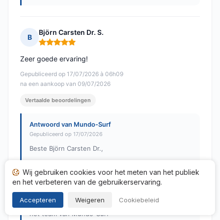
Björn Carsten Dr. S.
B
Opmerking: 5 van 5
Zeer goede ervaring!
Gepubliceerd op 17/07/2026 à 06h09
na een aankoop van 09/07/2026
Vertaalde beoordelingen
Antwoord van Mundo-Surf
Gepubliceerd op 17/07/2026
Beste Björn Carsten Dr.,
hartelijk dank voor uw positieve feedback! We zijn
Wij gebruiken cookies voor het meten van het publiek
erg blij te horen dat u een goede ervaring heeft
en het verbeteren van de gebruikerservaring.
gehad. Uw tevredenheid ligt ons na aan het hart.
Accepteren
Weigeren
Cookiebeleid
Met vriendelijke groet,
het team van Mundo-Surf