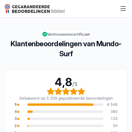
Mundo-Surf
4,8/5
Algemene beoordeling: 4,8 van 5
Vertrouwenscertificaat
Klantenbeoordelingen van Mundo-
Surf
4,8
/5
Algemene beoordeling: 
Gebaseerd op 5 209 gepubliceerde beoordelingen
5
4 546
4
380
3
133
2
50