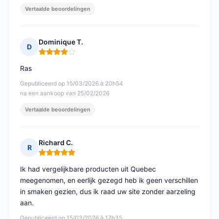
Vertaalde beoordelingen
Dominique T.
D
Opmerking: 4 van 5
Ras
Gepubliceerd op 15/03/2026 à 20h54
na een aankoop van 25/02/2026
Vertaalde beoordelingen
Richard C.
R
Opmerking: 5 van 5
Ik had vergelijkbare producten uit Quebec
meegenomen, en eerlijk gezegd heb ik geen verschillen
in smaken gezien, dus ik raad uw site zonder aarzeling
aan.
Gepubliceerd op 15/03/2026 à 17h35