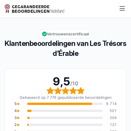
Les Trésors d’Érable
9,5/10
Algemene beoordeling: 9,5 van 10
Vertrouwenscertificaat
Klantenbeoordelingen van Les Trésors
d’Érable
9,5
/10
Algemene beoordeling: 
Gebaseerd op 7 776 gepubliceerde beoordelingen
5
6 714
4
501
3
204
2
131