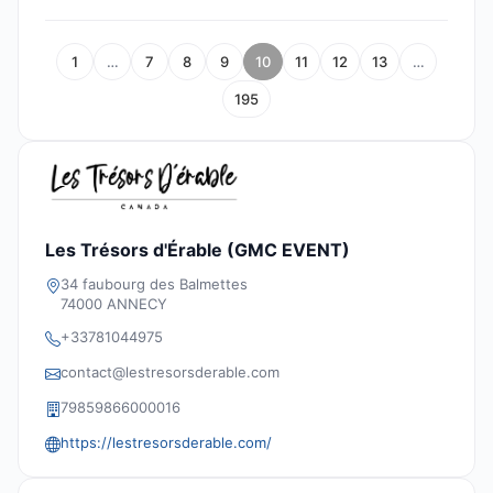
1
…
7
8
9
10
11
12
13
…
195
Les Trésors d'Érable (GMC EVENT)
34 faubourg des Balmettes
74000 ANNECY
+33781044975
contact@lestresorsderable.com
79859866000016
https://lestresorsderable.com/