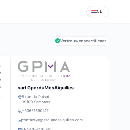
NL
Vertrouwenscertificaat
4
9
9
3
sarl GperduMesAiguilles
1
8 rue du Puisat
39100 Sampans
+33661690417
contact@gperdumesaiguilles.com
FR44789276045