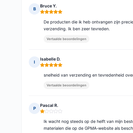
Bruce Y.
B
Opmerking: 5 van 5
De producten die ik heb ontvangen zijn precie
verzending. Ik ben zeer tevreden.
Vertaalde beoordelingen
Isabelle D.
I
Opmerking: 5 van 5
snelheid van verzending en tevredenheid ove
Vertaalde beoordelingen
Pascal R.
P
Opmerking: 1 van 5
Ik wacht nog steeds op de helft van mijn best
materialen die op de GPMA-website als beschikb