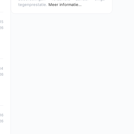
tegenprestatie.
Meer informatie…
15
26
34
26
16
26