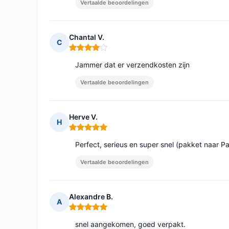
Vertaalde beoordelingen
Chantal V.
C
Opmerking: 4 van 5
Jammer dat er verzendkosten zijn
Vertaalde beoordelingen
Herve V.
H
Opmerking: 5 van 5
Perfect, serieus en super snel (pakket naar Par
Vertaalde beoordelingen
Alexandre B.
A
Opmerking: 5 van 5
snel aangekomen, goed verpakt.