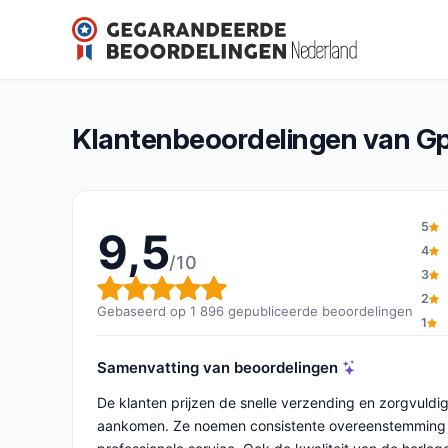
Gperdumesaiguilles
9,5/10
(1 896 beoordelingen)
Algemene beoordeling: 9,5 van 10
Klantenbeoordelingen van Gp
5
9,5
4
/10
3
Algemene beoordeling: 9,5 v
2
Gebaseerd op 1 896 gepubliceerde beoordelingen
1
Samenvatting van beoordelingen
De klanten prijzen de snelle verzending en zorgvuldig
aankomen. Ze noemen consistente overeenstemming me