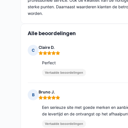
professionele service. Ook de kwaliteit van de horlog
sterke punten. Daarnaast waarderen klanten de betrou
worden.
Alle beoordelingen
Claire D.
C
Opmerking: 5 van 5
Perfect
Vertaalde beoordelingen
Bruno J.
B
Opmerking: 5 van 5
Een serieuze site met goede merken en aanbie
de levertijd en de ontvangst op het afhaalpunt
Vertaalde beoordelingen