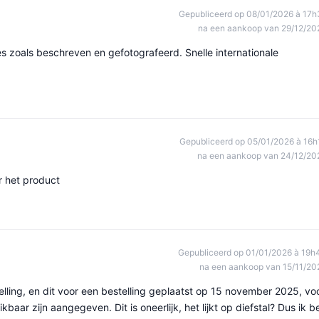
Gepubliceerd op 08/01/2026 à 17h
na een aankoop van 29/12/20
s zoals beschreven en gefotografeerd. Snelle internationale
Gepubliceerd op 05/01/2026 à 16h
na een aankoop van 24/12/20
r het product
Gepubliceerd op 01/01/2026 à 19h
na een aankoop van 15/11/20
elling, en dit voor een bestelling geplaatst op 15 november 2025, vo
aar zijn aangegeven. Dit is oneerlijk, het lijkt op diefstal? Dus ik b