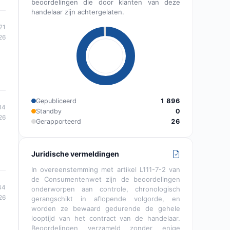
beoordelingen die door klanten van deze
handelaar zijn achtergelaten.
21
26
Gepubliceerd
1 896
34
Standby
0
26
Gerapporteerd
26
Juridische vermeldingen
In overeenstemming met artikel L111-7-2 van
de Consumentenwet zijn de beoordelingen
44
onderworpen aan controle, chronologisch
26
gerangschikt in aflopende volgorde, en
worden ze bewaard gedurende de gehele
looptijd van het contract van de handelaar.
Beoordelingen verzameld zonder enige