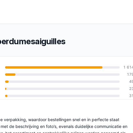
erdumesaiguilles
1 61
17
4
an 10
2
3
e verpakking, waardoor bestellingen snel en in perfecte staat
t de beschrijving en foto’s, evenals duidelijke communicatie en