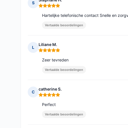
S
Opmerking: 5 van 5
Hartelijke telefonische contact Snelle en zorgv
Vertaalde beoordelingen
Liliane M.
L
Opmerking: 5 van 5
Zeer tevreden
Vertaalde beoordelingen
catherine S.
C
Opmerking: 5 van 5
Perfect
Vertaalde beoordelingen