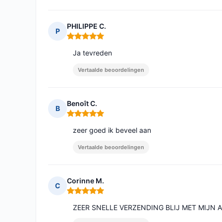
PHILIPPE C.
P
Opmerking: 5 van 5
Ja tevreden
Vertaalde beoordelingen
Benoît C.
B
Opmerking: 5 van 5
zeer goed ik beveel aan
Vertaalde beoordelingen
Corinne M.
C
Opmerking: 5 van 5
ZEER SNELLE VERZENDING BLIJ MET MIJN