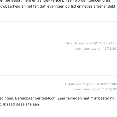
es, het assortiment en aantrekkelijke prijzen worden genoemd als
wbaarheid en het feit dat leveringen op tijd en netjes afgehandeld
Gepubliceerd op 27/01/2026 à 13h
na een aankoop van 16/01/20
Gepubliceerd op 26/01/2026 à 20h
na een aankoop van 16/01/20
dingen. Bereikbaar per telefoon. Zeer tevreden met mijn bestelling,
. Ik raad deze site aan