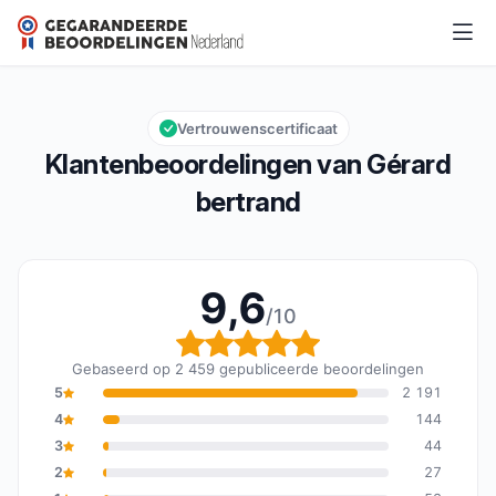
Gérard bertrand
9,6/10
Algemene beoordeling: 9,6 van 10
Vertrouwenscertificaat
Klantenbeoordelingen van Gérard
bertrand
9,6
/10
Algemene beoordeling: 
Gebaseerd op 2 459 gepubliceerde beoordelingen
5
2 191
4
144
3
44
2
27