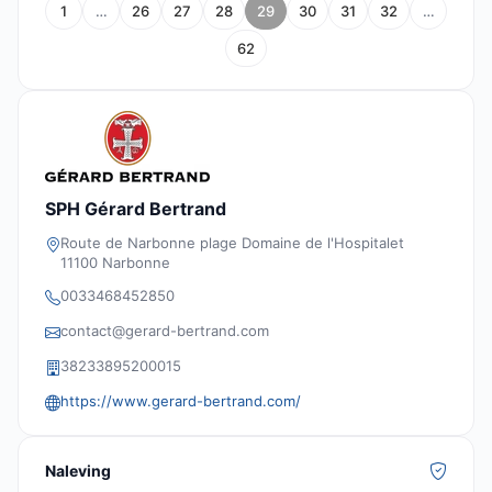
1
…
26
27
28
29
30
31
32
…
62
SPH Gérard Bertrand
Route de Narbonne plage Domaine de l'Hospitalet
11100 Narbonne
0033468452850
contact@gerard-bertrand.com
38233895200015
https://www.gerard-bertrand.com/
Naleving