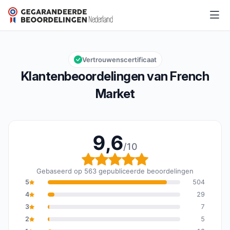
French Market
9,6/10
Algemene beoordeling: 9,6 van 10
Vertrouwenscertificaat
Klantenbeoordelingen van French
Market
9,6
/10
Algemene beoordeling: 
Gebaseerd op 563 gepubliceerde beoordelingen
5
504
4
29
3
7
2
5