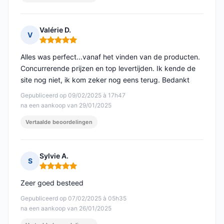
Valérie D.
V
Opmerking: 5 van 5
Alles was perfect...vanaf het vinden van de producten.
Concurrerende prijzen en top levertijden. Ik kende de
site nog niet, ik kom zeker nog eens terug. Bedankt
Gepubliceerd op 09/02/2025 à 17h47
na een aankoop van 29/01/2025
Vertaalde beoordelingen
Sylvie A.
S
Opmerking: 5 van 5
Zeer goed besteed
Gepubliceerd op 07/02/2025 à 05h35
na een aankoop van 26/01/2025