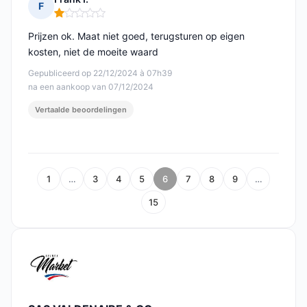
F
Opmerking: 1 van 5
Prijzen ok. Maat niet goed, terugsturen op eigen
kosten, niet de moeite waard
Gepubliceerd op 22/12/2024 à 07h39
na een aankoop van 07/12/2024
Vertaalde beoordelingen
1
…
3
4
5
6
7
8
9
…
15