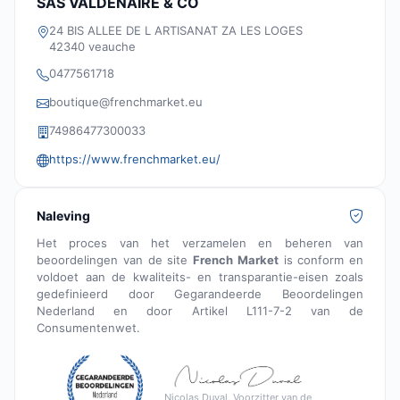
SAS VALDENAIRE & CO
24 BIS ALLEE DE L ARTISANAT ZA LES LOGES
42340 veauche
0477561718
boutique@frenchmarket.eu
74986477300033
https://www.frenchmarket.eu/
Naleving
Het proces van het verzamelen en beheren van
beoordelingen van de site
French Market
is conform en
voldoet aan de kwaliteits- en transparantie-eisen zoals
gedefinieerd door Gegarandeerde Beoordelingen
Nederland en door Artikel L111-7-2 van de
Consumentenwet.
Nicolas Duval, Voorzitter van de