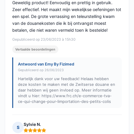
Geweldig product! Eenvoudig en prettig in gebruik.
Zeer effectief. Het maakt mijn wekelijkse oefeningen tot
een spel. De grote verrassing en teleurstelling kwam
van de douanekosten die ik bij ontvangst moest
betalen, die niet waren vermeld toen ik bestelde!
Gepubliceerd op 23/06/2023 à 15h30
Vertaalde beoordelingen
Antwoord van Emy By Fizimed
Gepubliceerd op 26/06/2023
Hartelijk dank voor uw feedback! Helaas hebben
deze kosten te maken met de Zwitserse douane en
daar hebben wij geen invloed op. Meer informatie
vindt u hier: https://www.frc.ch/e-commerce-tva-
ce-qui-change-pour-limportation-des-petits-colis
Sylvie N.
S
Opmerking: 5 van 5