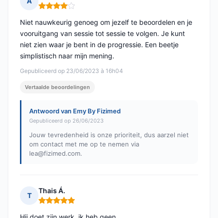
A
Opmerking: 4 van 5
Niet nauwkeurig genoeg om jezelf te beoordelen en je
vooruitgang van sessie tot sessie te volgen. Je kunt
niet zien waar je bent in de progressie. Een beetje
simplistisch naar mijn mening.
Gepubliceerd op 23/06/2023 à 16h04
Vertaalde beoordelingen
Antwoord van Emy By Fizimed
Gepubliceerd op 26/06/2023
Jouw tevredenheid is onze prioriteit, dus aarzel niet
om contact met me op te nemen via
lea@fizimed.com
.
Thais Á.
T
Opmerking: 5 van 5
Hij doet zijn werk, ik heb geen