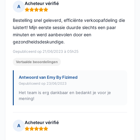
Acheteur vérifié
A
Opmerking: 5 van 5
Bestelling snel geleverd, efficiënte verkoopafdeling die
luistert! Mijn eerste sessie duurde slechts een paar
minuten en werd aanbevolen door een
gezondheidsdeskundige.
Gepubliceerd op 21/06/2023 à 05h25
Vertaalde beoordelingen
Antwoord van Emy By Fizimed
Gepubliceerd op 23/06/2023
Het team is erg dankbaar en bedankt je voor je
mening!
Acheteur vérifié
A
Opmerking: 5 van 5