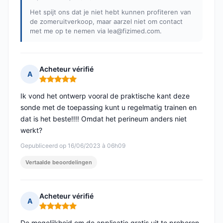
Het spijt ons dat je niet hebt kunnen profiteren van
de zomeruitverkoop, maar aarzel niet om contact
met me op te nemen via
lea@fizimed.com
.
Acheteur vérifié
A
Opmerking: 5 van 5
Ik vond het ontwerp vooral de praktische kant deze
sonde met de toepassing kunt u regelmatig trainen en
dat is het beste!!!! Omdat het perineum anders niet
werkt?
Gepubliceerd op 16/06/2023 à 06h09
Vertaalde beoordelingen
Acheteur vérifié
A
Opmerking: 5 van 5
De mogelijkheid om de applicatie gratis uit te proberen