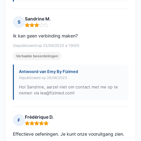
Sandrine M.
S
Opmerking: 3 van 5
Ik kan geen verbinding maken?
Gepubliceerd op 23/06/2023 à 15h05
Vertaalde beoordelingen
Antwoord van Emy By Fizimed
Gepubliceerd op 26/06/2023
Hoi Sandrine, aarzel niet om contact met me op te
nemen via
lea@fizimed.com
!
Frédérique D.
F
Opmerking: 5 van 5
Effectieve oefeningen. Je kunt onze vooruitgang zien.