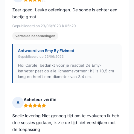
Opmerking: 4 van 5
Zeer goed. Leuke oefeningen. De sonde is echter een
beetje groot
Gepubliceerd op 23/06/2023 à 05h20
Vertaalde beoordelingen
Antwoord van Emy By Fizimed
Gepubliceerd op 23/06/2023
Hoi Carole, bedankt voor je reactie! De Emy-
katheter past op alle lichaamsvormen: hij is 10,5 cm
lang en heeft een diameter van 3,4 cm.
Acheteur vérifié
A
Opmerking: 5 van 5
Snelle levering Niet genoeg tijd om te evalueren Ik heb
drie sessies gedaan, ik zie de tijd niet verstrijken met
de toepassing