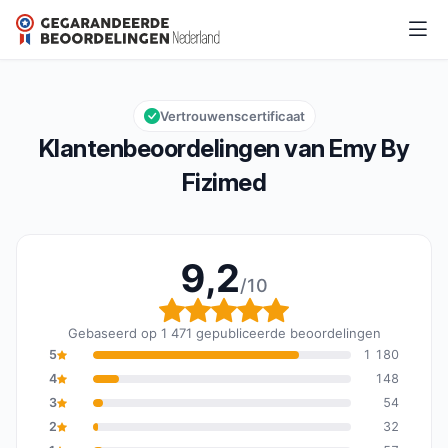
Emy By Fizimed
9,2/10
Algemene beoordeling: 9,2 van 10
Vertrouwenscertificaat
Klantenbeoordelingen van Emy By
Fizimed
9,2
/10
Algemene beoordeling: 
Gebaseerd op 1 471 gepubliceerde beoordelingen
5
1 180
4
148
3
54
2
32