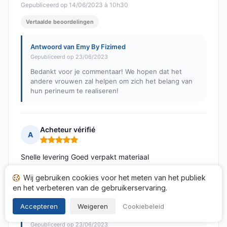
Gepubliceerd op 14/06/2023 à 10h30
Vertaalde beoordelingen
Antwoord van Emy By Fizimed
Gepubliceerd op 23/06/2023
Bedankt voor je commentaar! We hopen dat het
andere vrouwen zal helpen om zich het belang van
hun perineum te realiseren!
Acheteur vérifié
A
Opmerking: 5 van 5
Snelle levering Goed verpakt materiaal
Gepubliceerd op 13/06/2023 à 10h01
Wij gebruiken cookies voor het meten van het publiek
en het verbeteren van de gebruikerservaring.
Vertaalde beoordelingen
Accepteren
Weigeren
Cookiebeleid
Antwoord van Emy By Fizimed
Gepubliceerd op 23/06/2023