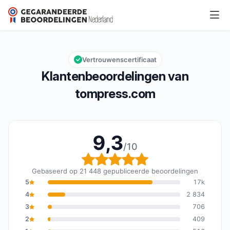
tompress.com
9,3/10
Algemene beoordeling: 9,3 van 10
Vertrouwenscertificaat
Klantenbeoordelingen van
tompress.com
9,3
/10
Algemene beoordeling: 
Gebaseerd op 21 448 gepubliceerde beoordelingen
5
17k
4
2 834
3
706
2
409