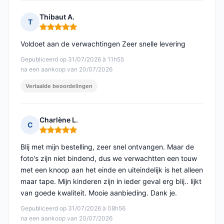
Thibaut A.
T
Opmerking: 5 van 5
Voldoet aan de verwachtingen Zeer snelle levering
Gepubliceerd op 31/07/2026 à 11h55
na een aankoop van 20/07/2026
Vertaalde beoordelingen
Charlène L.
C
Opmerking: 5 van 5
Blij met mijn bestelling, zeer snel ontvangen. Maar de
foto's zijn niet bindend, dus we verwachtten een touw
met een knoop aan het einde en uiteindelijk is het alleen
maar tape. Mijn kinderen zijn in ieder geval erg blij.. lijkt
van goede kwaliteit. Mooie aanbieding. Dank je.
Gepubliceerd op 31/07/2026 à 08h56
na een aankoop van 20/07/2026