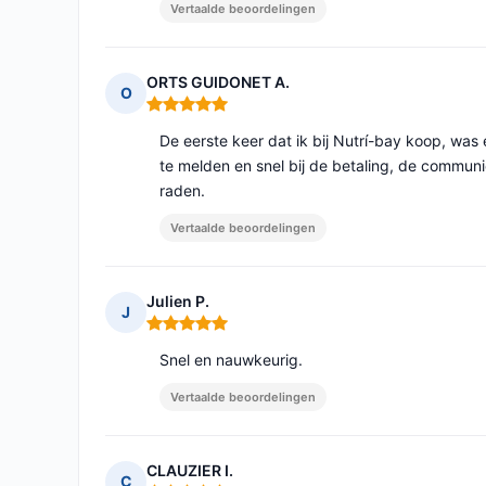
Vertaalde beoordelingen
ORTS GUIDONET A.
O
Opmerking: 5 van 5
De eerste keer dat ik bij Nutrí-bay koop, was 
te melden en snel bij de betaling, de communica
raden.
Vertaalde beoordelingen
Julien P.
J
Opmerking: 5 van 5
Snel en nauwkeurig.
Vertaalde beoordelingen
CLAUZIER I.
C