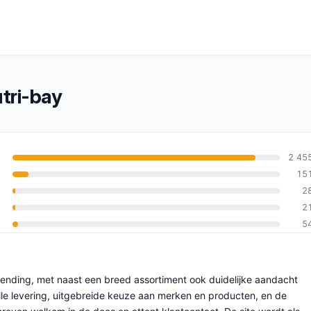
tri-bay
2 45
15
2
an 10
2
5
zending, met naast een breed assortiment ook duidelijke aandacht
nelle levering, uitgebreide keuze aan merken en producten, en de