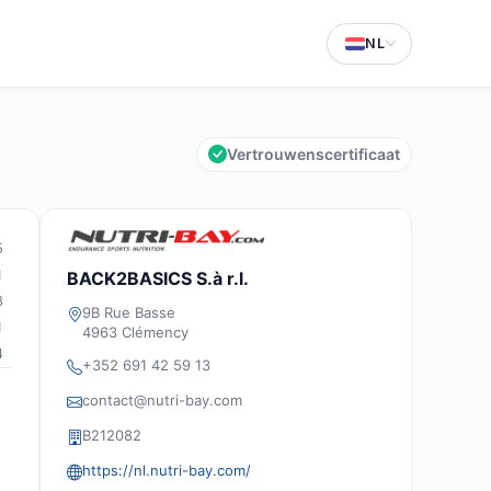
NL
Vertrouwenscertificaat
5
1
BACK2BASICS S.à r.l.
8
9B Rue Basse
1
4963 Clémency
4
+352 691 42 59 13
contact@nutri-bay.com
B212082
https://nl.nutri-bay.com/