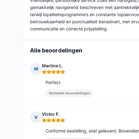
vriendelijke, persoonlijke service zoals een handgesc
gemakkelijk navigerend beschreven met aantrekkelijk
terwijl loyaliteitsprogramma’s en constante topserv
betrouwbaarheid en punctualiteit benadrukt, met erva
communicatie en correcte prijsstelling.
Alle beoordelingen
Martine L.
M
Opmerking: 5 van 5
Perfect
Vertaalde beoordelingen
Victor F.
V
Opmerking: 5 van 5
Conforme bestelling, snel geleverd. Bovendie