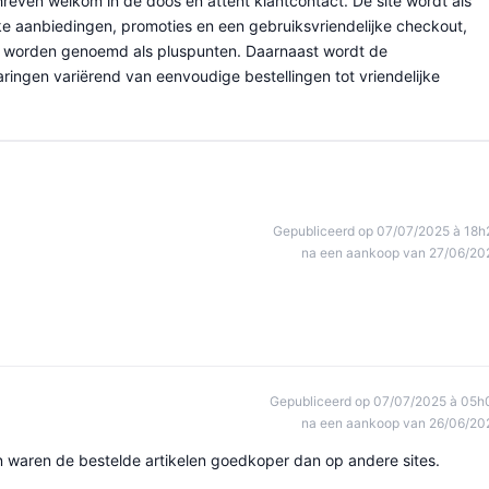
hreven welkom in de doos en attent klantcontact. De site wordt als
e aanbiedingen, promoties en een gebruiksvriendelijke checkout,
ice worden genoemd als pluspunten. Daarnaast wordt de
ringen variërend van eenvoudige bestellingen tot vriendelijke
Gepubliceerd op 07/07/2025 à 18h
na een aankoop van 27/06/20
Gepubliceerd op 07/07/2025 à 05h
na een aankoop van 26/06/20
n waren de bestelde artikelen goedkoper dan op andere sites.