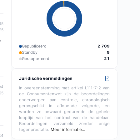
35
25
n
Gepubliceerd
2 709
Standby
9
Gerapporteerd
21
Juridische vermeldingen
04
In overeenstemming met artikel L111-7-2 van
25
de Consumentenwet zijn de beoordelingen
onderworpen aan controle, chronologisch
gerangschikt in aflopende volgorde, en
worden ze bewaard gedurende de gehele
looptijd van het contract van de handelaar.
Beoordelingen verzameld zonder enige
tegenprestatie.
Meer informatie…
34