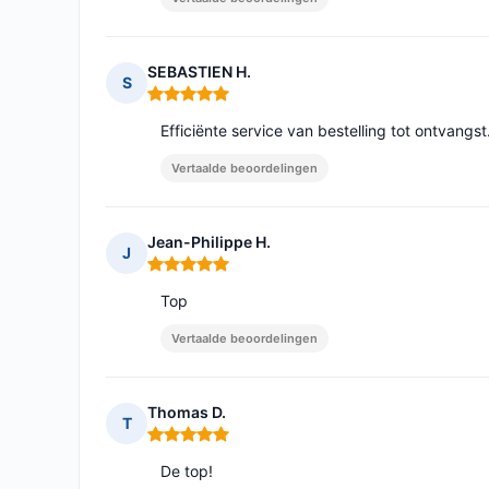
SEBASTIEN H.
S
Opmerking: 5 van 5
Efficiënte service van bestelling tot ontvangs
Vertaalde beoordelingen
Jean-Philippe H.
J
Opmerking: 5 van 5
Top
Vertaalde beoordelingen
Thomas D.
T
Opmerking: 5 van 5
De top!