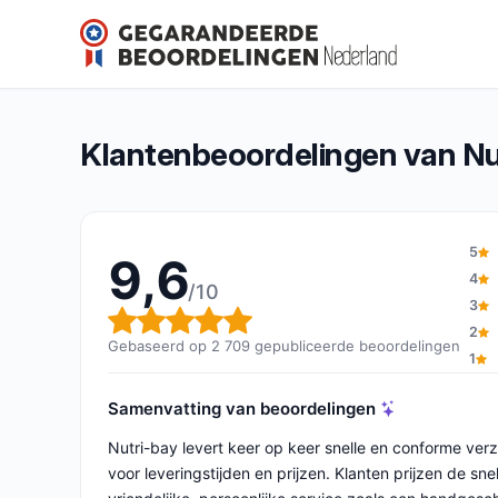
Nutri-bay
9,6/10
(2 709 beoordelingen)
Algemene beoordeling: 9,6 van 10
Klantenbeoordelingen van Nu
5
9,6
4
/10
3
Algemene beoordeling: 9,6 v
2
Gebaseerd op 2 709 gepubliceerde beoordelingen
1
Samenvatting van beoordelingen
Nutri-bay levert keer op keer snelle en conforme ver
voor leveringstijden en prijzen. Klanten prijzen de s