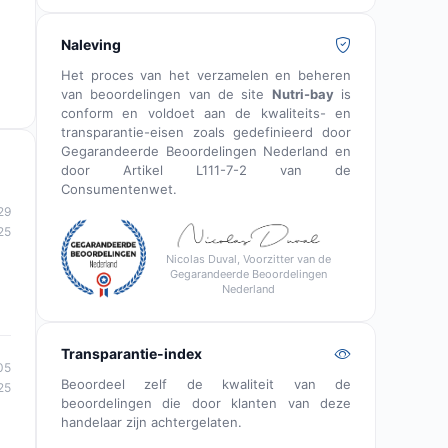
Naleving
Het proces van het verzamelen en beheren
van beoordelingen van de site
Nutri-bay
is
conform en voldoet aan de kwaliteits- en
transparantie-eisen zoals gedefinieerd door
Gegarandeerde Beoordelingen Nederland en
door Artikel L111-7-2 van de
Consumentenwet.
29
25
Nicolas Duval, Voorzitter van de
Gegarandeerde Beoordelingen
Nederland
Transparantie-index
05
Beoordeel zelf de kwaliteit van de
25
beoordelingen die door klanten van deze
handelaar zijn achtergelaten.