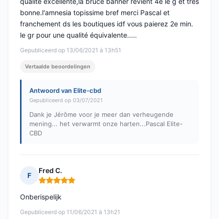
qualité excellente,la bruce banner revient 4e le g et tres
bonne.l'amnesia topissime bref merci Pascal et
franchement ds les boutiques idf vous paierez 2e min.
le gr pour une qualité équivalente.....
Gepubliceerd op 13/06/2021 à 13h51
Vertaalde beoordelingen
Antwoord van Elite-cbd
Gepubliceerd op 03/07/2021
Dank je Jérôme voor je meer dan verheugende
mening... het verwarmt onze harten...Pascal Elite-
CBD
Fred C.
F
Opmerking: 5 van 5
Onberispelijk
Gepubliceerd op 11/06/2021 à 13h21