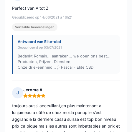
Opmerking: 5 van 5
Perfect van A tot Z
Gepubliceerd op 14/06/2021 à 16h21
Vertaalde beoordelingen
Antwoord van Elite-cbd
Gepubliceerd op 03/07/2021
Bedankt Romain... aanraken... we doen ons best...
Producten, Prijzen, Diensten,
Onze drie-eenheid... ;) Pascal - Elite CBD
Jerome A.
J
Opmerking: 5 van 5
toujours aussi acceuillant,en plus maintenant a
lonjumeau a côté de chez moi.la panoplie s'est
aggrandie la dernière casau suisse est top bon niveau
prix ca pique mais les autres sont imbattables en prix et