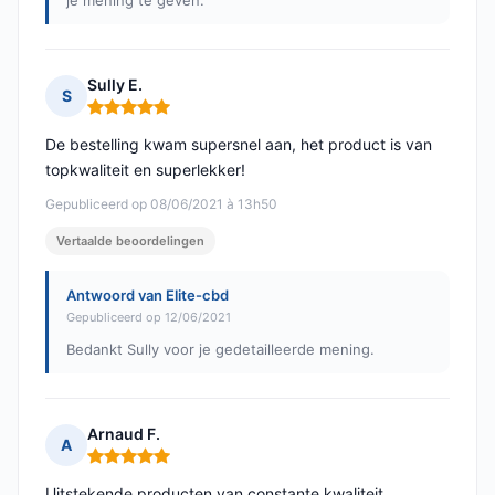
je mening te geven.
Sully E.
S
Opmerking: 5 van 5
De bestelling kwam supersnel aan, het product is van
topkwaliteit en superlekker!
Gepubliceerd op 08/06/2021 à 13h50
Vertaalde beoordelingen
Antwoord van Elite-cbd
Gepubliceerd op 12/06/2021
Bedankt Sully voor je gedetailleerde mening.
Arnaud F.
A
Opmerking: 5 van 5
Uitstekende producten van constante kwaliteit.