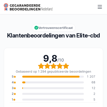
Elite-cbd
9,8/10
Algemene beoordeling: 9,8 van 10
Vertrouwenscertificaat
Klantenbeoordelingen van Elite-cbd
9,8
/10
Algemene beoordeling: 
Gebaseerd op 1 294 gepubliceerde beoordelingen
5
1 207
4
68
3
12
2
2
1
5