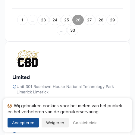
1
…
23
24
25
26
27
28
29
…
33
Limited
Unit 301 Roselawn House National Technology Park
Limerick Limerick
0645618564
Wij gebruiken cookies voor het meten van het publiek
pascal.massiani@elite-cbd.eu
en het verbeteren van de gebruikerservaring.
88478982600022
Accepteren
Weigeren
Cookiebeleid
https://elite-cbd.fr/