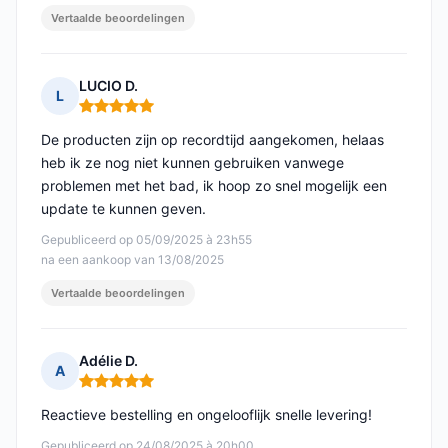
Vertaalde beoordelingen
LUCIO D.
L
Opmerking: 5 van 5
De producten zijn op recordtijd aangekomen, helaas
heb ik ze nog niet kunnen gebruiken vanwege
problemen met het bad, ik hoop zo snel mogelijk een
update te kunnen geven.
Gepubliceerd op 05/09/2025 à 23h55
na een aankoop van 13/08/2025
Vertaalde beoordelingen
Adélie D.
A
Opmerking: 5 van 5
Reactieve bestelling en ongelooflijk snelle levering!
Gepubliceerd op 24/08/2025 à 20h00