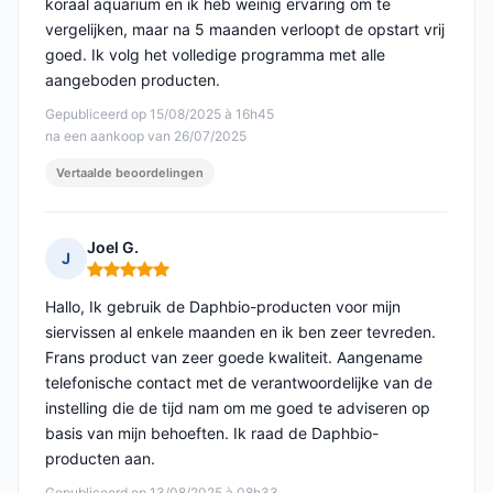
koraal aquarium en ik heb weinig ervaring om te
vergelijken, maar na 5 maanden verloopt de opstart vrij
goed. Ik volg het volledige programma met alle
aangeboden producten.
Gepubliceerd op 15/08/2025 à 16h45
na een aankoop van 26/07/2025
Vertaalde beoordelingen
Joel G.
J
Opmerking: 5 van 5
Hallo, Ik gebruik de Daphbio-producten voor mijn
siervissen al enkele maanden en ik ben zeer tevreden.
Frans product van zeer goede kwaliteit. Aangename
telefonische contact met de verantwoordelijke van de
instelling die de tijd nam om me goed te adviseren op
basis van mijn behoeften. Ik raad de Daphbio-
producten aan.
Gepubliceerd op 13/08/2025 à 08h33