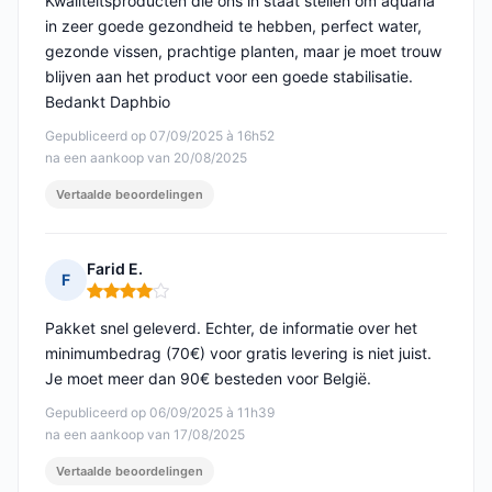
Kwaliteitsproducten die ons in staat stellen om aquaria
in zeer goede gezondheid te hebben, perfect water,
gezonde vissen, prachtige planten, maar je moet trouw
blijven aan het product voor een goede stabilisatie.
Bedankt Daphbio
Gepubliceerd op 07/09/2025 à 16h52
na een aankoop van 20/08/2025
Vertaalde beoordelingen
Farid E.
F
Opmerking: 4 van 5
Pakket snel geleverd. Echter, de informatie over het
minimumbedrag (70€) voor gratis levering is niet juist.
Je moet meer dan 90€ besteden voor België.
Gepubliceerd op 06/09/2025 à 11h39
na een aankoop van 17/08/2025
Vertaalde beoordelingen