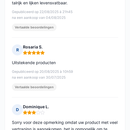
talrijk en lijken levensvatbaar.
Gepubliceerd op 22/08/2025 à 21h45
na een aankoop van 04/08/2025
Vertaalde beoordelingen
Rosaria S.
R
Opmerking: 5 van 5
Uitstekende producten
Gepubliceerd op 20/08/2025 à 10h59
na een aankoop van 30/07/2025
Vertaalde beoordelingen
Dominique L.
D
Opmerking: 3 van 5
Sorry voor deze opmerking omdat uw product met veel
vertraging is aangekomen, het is onmogelijk om te