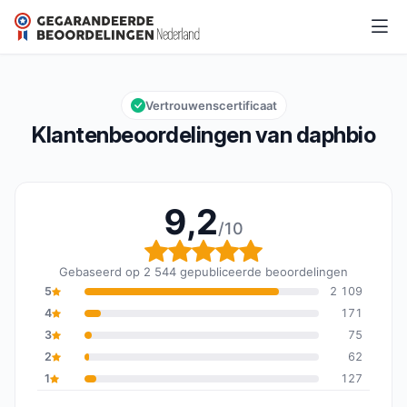
daphbio
9,2/10
Algemene beoordeling: 9,2 van 10
Vertrouwenscertificaat
Klantenbeoordelingen van daphbio
9,2
/10
Algemene beoordeling: 
Gebaseerd op 2 544 gepubliceerde beoordelingen
5
2 109
4
171
3
75
2
62
1
127