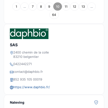
1
…
7
8
9
10
11
12
13
…
64
SAS
2400 chemin de la colle
83210 belgentier
0422442271
contact@daphbio.fr
852 935 105 00019
https://www.daphbio.fr/
Naleving