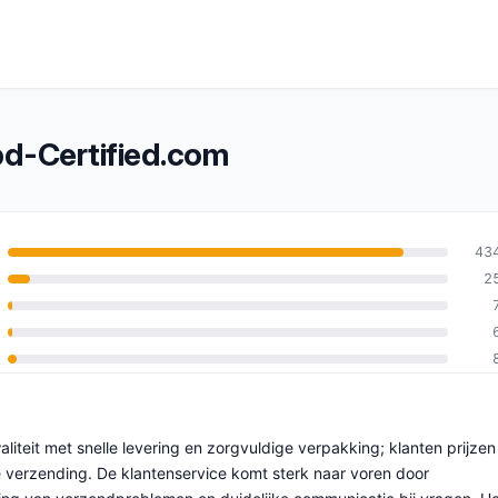
d-Certified.com
43
2
an 10
liteit met snelle levering en zorgvuldige verpakking; klanten prijzen
e verzending. De klantenservice komt sterk naar voren door