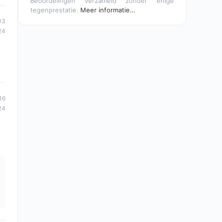
Beoordelingen verzameld zonder enige
tegenprestatie.
Meer informatie…
03
24
16
24