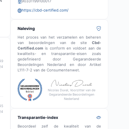
et
90331199100017
https://cbd-certified.com/
Naleving
Het proces van het verzamelen en beheren
van beoordelingen van de site
Cbd-
Certified.com
is conform en voldoet aan de
kwaliteits- en transparantie-eisen zoals
gedefinieerd door Gegarandeerde
49
Beoordelingen Nederland en door Artikel
24
L111-7-2 van de Consumentenwet.
Nicolas Duval, Voorzitter van de
Gegarandeerde Beoordelingen
Nederland
45
24
Transparantie-index
Beoordeel zelf de kwaliteit van de