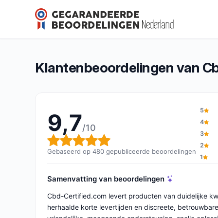
Cbd-Certified.com
9,7/10
(480 beoordelingen)
Algemene beoordeling: 9,7 van 10
Klantenbeoordelingen van Cb
5
9,7
4
/10
3
Algemene beoordeling: 9,7 v
2
Gebaseerd op 480 gepubliceerde beoordelingen
1
Samenvatting van beoordelingen
Cbd-Certified.com levert producten van duidelijke kwa
herhaalde korte levertijden en discreete, betrouwbar