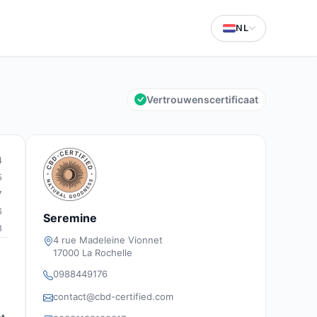
NL
Vertrouwenscertificaat
4
5
7
6
Seremine
8
4 rue Madeleine Vionnet
17000 La Rochelle
0988449176
contact@cbd-certified.com