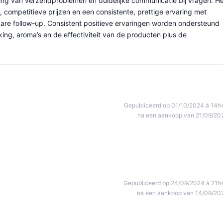
sing van verzendproblemen en duidelijke communicatie bij vragen. H
ompetitieve prijzen en een consistente, prettige ervaring met
are follow-up. Consistent positieve ervaringen worden ondersteund
ing, aroma’s en de effectiviteit van de producten plus de
Gepubliceerd op 01/10/2024 à 14h
na een aankoop van 21/09/20
Gepubliceerd op 24/09/2024 à 21h
na een aankoop van 14/09/20