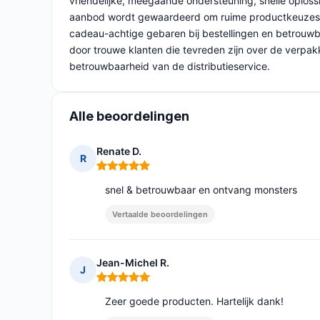
vriendelijke, meegaande ondersteuning, snelle oplos
aanbod wordt gewaardeerd om ruime productkeuzes, c
cadeau-achtige gebaren bij bestellingen en betrouwb
door trouwe klanten die tevreden zijn over de verpakk
betrouwbaarheid van de distributieservice.
Alle beoordelingen
Renate D.
R
Opmerking: 5 van 5
snel & betrouwbaar en ontvang monsters
Vertaalde beoordelingen
Jean-Michel R.
J
Opmerking: 5 van 5
Zeer goede producten. Hartelijk dank!