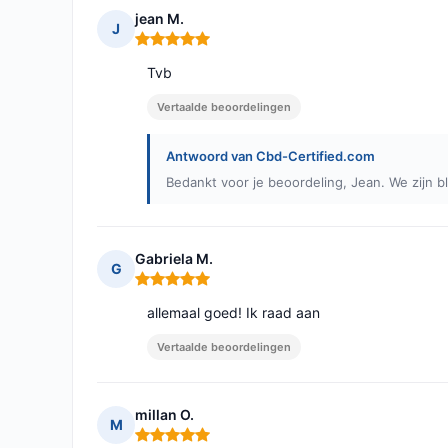
jean M.
J
Opmerking: 5 van 5
Tvb
Vertaalde beoordelingen
Antwoord van Cbd-Certified.com
Bedankt voor je beoordeling, Jean. We zijn bl
Gabriela M.
G
Opmerking: 5 van 5
allemaal goed! Ik raad aan
Vertaalde beoordelingen
millan O.
M
Opmerking: 5 van 5