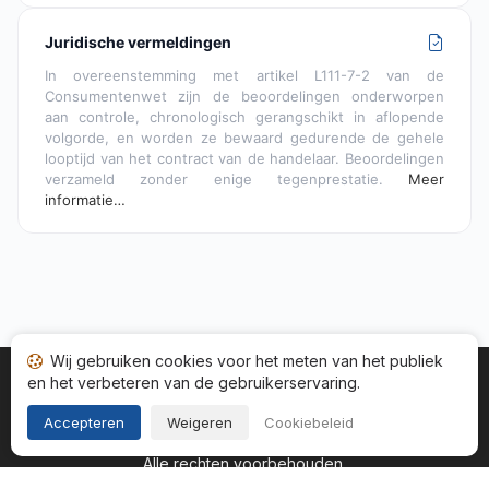
Juridische vermeldingen
In overeenstemming met artikel L111-7-2 van de
Consumentenwet zijn de beoordelingen onderworpen
aan controle, chronologisch gerangschikt in aflopende
volgorde, en worden ze bewaard gedurende de gehele
looptijd van het contract van de handelaar. Beoordelingen
verzameld zonder enige tegenprestatie.
Meer
informatie…
Wij gebruiken cookies voor het meten van het publiek
en het verbeteren van de gebruikerservaring.
Startpagina
Status adviezen
Categorieën
Algemene
Cookies
Wettelijke informatie
Accepteren
Weigeren
Cookiebeleid
Copyright © 2026
Gegarandeerde Beoordelingen Nederland
.
Alle rechten voorbehouden.