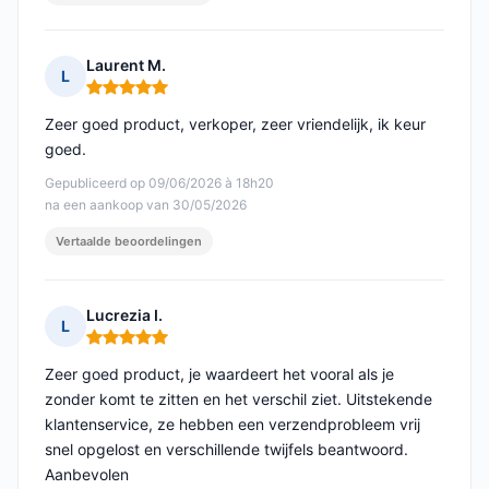
Laurent M.
L
Opmerking: 5 van 5
Zeer goed product, verkoper, zeer vriendelijk, ik keur
goed.
Gepubliceerd op 09/06/2026 à 18h20
na een aankoop van 30/05/2026
Vertaalde beoordelingen
Lucrezia I.
L
Opmerking: 5 van 5
Zeer goed product, je waardeert het vooral als je
zonder komt te zitten en het verschil ziet. Uitstekende
klantenservice, ze hebben een verzendprobleem vrij
snel opgelost en verschillende twijfels beantwoord.
Aanbevolen