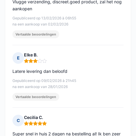
Vlugge verzending, discreet.goed product, zal het nog
aankopen
Gepubliceerd op 13/02/2026 à 06h55
na een aankoop van 02/02/2026
Vertaalde beoordelingen
Elke B.
E
Opmerking: 3 van 5
Latere levering dan beloofd
Gepubliceerd op 09/02/2026 à 21h45
na een aankoop van 28/01/2026
Vertaalde beoordelingen
Cecilia C.
C
Opmerking: 5 van 5
Super snel in huis 2 dagen na bestelling al! Ik ben zeer