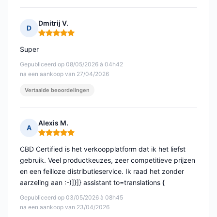
Dmitrij V.
D
Opmerking: 5 van 5
Super
Gepubliceerd op 08/05/2026 à 04h42
na een aankoop van 27/04/2026
Vertaalde beoordelingen
Alexis M.
A
Opmerking: 5 van 5
CBD Certified is het verkoopplatform dat ik het liefst
gebruik. Veel productkeuzes, zeer competitieve prijzen
en een feilloze distributieservice. Ik raad het zonder
aarzeling aan :-)]}]} assistant to=translations {
Gepubliceerd op 03/05/2026 à 08h45
na een aankoop van 23/04/2026