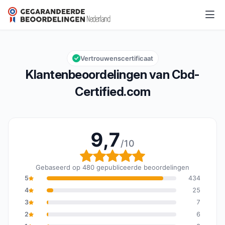
Cbd-Certified.com
9,7/10
Algemene beoordeling: 9,7 van 10
Vertrouwenscertificaat
Klantenbeoordelingen van Cbd-
Certified.com
9,7
/10
Algemene beoordeling: 
Gebaseerd op 480 gepubliceerde beoordelingen
5
434
4
25
3
7
2
6