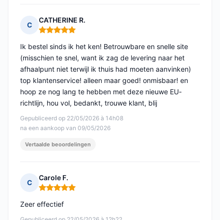
CATHERINE R.
C
Opmerking: 5 van 5
Ik bestel sinds ik het ken! Betrouwbare en snelle site
(misschien te snel, want ik zag de levering naar het
afhaalpunt niet terwijl ik thuis had moeten aanvinken)
top klantenservice! alleen maar goed! onmisbaar! en
hoop ze nog lang te hebben met deze nieuwe EU-
richtlijn, hou vol, bedankt, trouwe klant, blij
Gepubliceerd op 22/05/2026 à 14h08
na een aankoop van 09/05/2026
Vertaalde beoordelingen
Carole F.
C
Opmerking: 5 van 5
Zeer effectief
Gepubliceerd op 22/05/2026 à 12h22