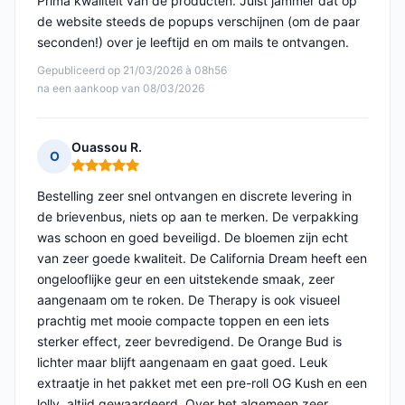
Prima kwaliteit van de producten. Juist jammer dat op
de website steeds de popups verschijnen (om de paar
seconden!) over je leeftijd en om mails te ontvangen.
Gepubliceerd op 21/03/2026 à 08h56
na een aankoop van 08/03/2026
Ouassou R.
O
Opmerking: 5 van 5
Bestelling zeer snel ontvangen en discrete levering in
de brievenbus, niets op aan te merken. De verpakking
was schoon en goed beveiligd. De bloemen zijn echt
van zeer goede kwaliteit. De California Dream heeft een
ongelooflijke geur en een uitstekende smaak, zeer
aangenaam om te roken. De Therapy is ook visueel
prachtig met mooie compacte toppen en een iets
sterker effect, zeer bevredigend. De Orange Bud is
lichter maar blijft aangenaam en gaat goed. Leuk
extraatje in het pakket met een pre-roll OG Kush en een
lolly, altijd gewaardeerd. Over het algemeen zeer