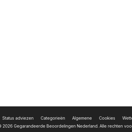
Status adviezen
Categorieën
Algemene
Cookies
Wette
 © 2026
Gegarandeerde Beoordelingen Nederland
. Alle rechten v