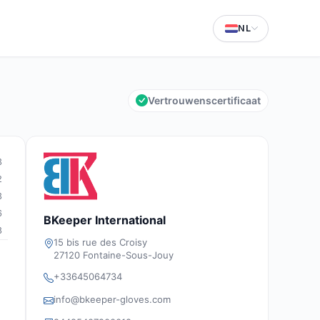
NL
Vertrouwenscertificaat
3
2
3
6
BKeeper International
8
15 bis rue des Croisy
27120 Fontaine-Sous-Jouy
+33645064734
info@bkeeper-gloves.com