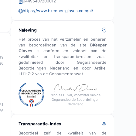
94495407200012
https://www.bkeeper-gloves.com/nl/
Naleving
Het proces van het verzamelen en beheren
van beoordelingen van de site
BKeeper
Gloves
is conform en voldoet aan de
kwaliteits- en transparantie-eisen zoals
39
gedefinieerd door Gegarandeerde
26
Beoordelingen Nederland en door Artikel
L111-7-2 van de Consumentenwet.
Nicolas Duval, Voorzitter van de
Gegarandeerde Beoordelingen
Nederland
51
26
Transparantie-index
Beoordeel zelf de kwaliteit van de