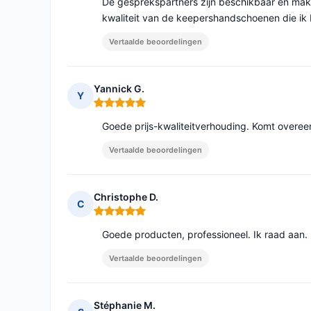
De gesprekspartners zijn beschikbaar en make
kwaliteit van de keepershandschoenen die ik 
Vertaalde beoordelingen
Yannick G.
Y
Opmerking: 5 van 5
Goede prijs-kwaliteitverhouding. Komt overee
Vertaalde beoordelingen
Christophe D.
C
Opmerking: 5 van 5
Goede producten, professioneel. Ik raad aan.
Vertaalde beoordelingen
Stéphanie M.