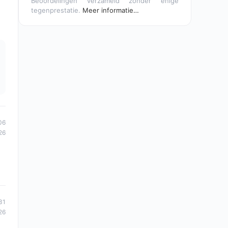
Beoordelingen verzameld zonder enige
tegenprestatie.
Meer informatie…
06
26
31
26