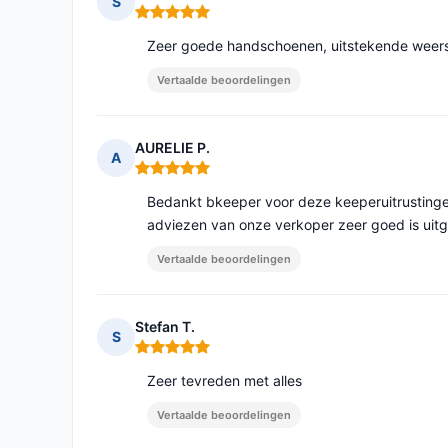
S
Opmerking: 5 van 5
Zeer goede handschoenen, uitstekende weers
Vertaalde beoordelingen
AURELIE P.
A
Opmerking: 5 van 5
Bedankt bkeeper voor deze keeperuitrustinge
adviezen van onze verkoper zeer goed is uitge
Vertaalde beoordelingen
Stefan T.
S
Opmerking: 5 van 5
Zeer tevreden met alles
Vertaalde beoordelingen