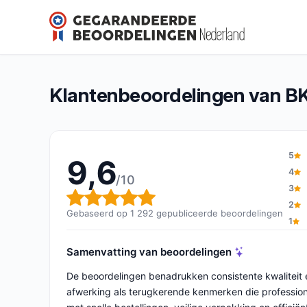
BKeeper Gloves
9,6/10
(1 292 beoordelingen)
Algemene beoordeling: 9,6 van 10
Klantenbeoordelingen van B
5
9,6
4
/10
3
Algemene beoordeling: 9,6 v
2
Gebaseerd op 1 292 gepubliceerde beoordelingen
1
Samenvatting van beoordelingen
De beoordelingen benadrukken consistente kwaliteit
afwerking als terugkerende kenmerken die profession