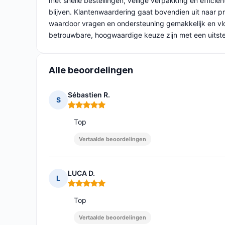
met snelle bestellingen, veilige verpakking en effic
blijven. Klantenwaardering gaat bovendien uit naar p
waardoor vragen en ondersteuning gemakkelijk en vl
betrouwbare, hoogwaardige keuze zijn met een uitstek
Alle beoordelingen
Sébastien R.
S
Opmerking: 5 van 5
Top
Vertaalde beoordelingen
LUCA D.
L
Opmerking: 5 van 5
Top
Vertaalde beoordelingen