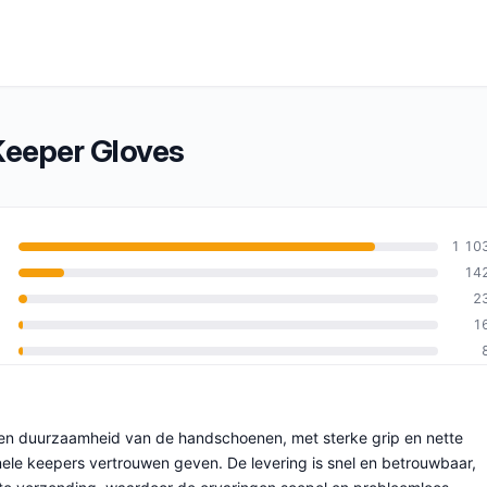
Keeper Gloves
1 10
14
2
an 10
1
 en duurzaamheid van de handschoenen, met sterke grip en nette
ele keepers vertrouwen geven. De levering is snel en betrouwbaar,