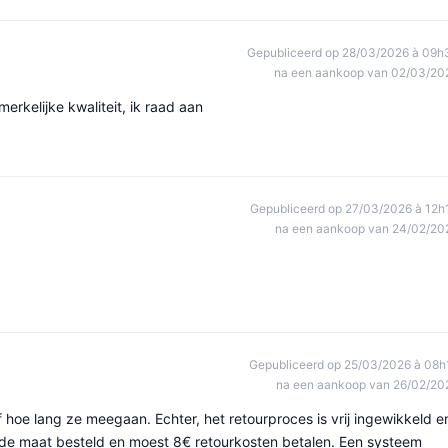
Gepubliceerd op 28/03/2026 à 09h
na een aankoop van 02/03/20
rkelijke kwaliteit, ik raad aan
Gepubliceerd op 27/03/2026 à 12h
na een aankoop van 24/02/20
Gepubliceerd op 25/03/2026 à 08h
na een aankoop van 26/02/20
f hoe lang ze meegaan. Echter, het retourproces is vrij ingewikkeld e
rde maat besteld en moest 8€ retourkosten betalen. Een systeem