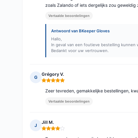
zoals Zalando of iets dergelijks zou geweldig z
Vertaalde beoordelingen
Antwoord van BKeeper Gloves
Hallo,
In geval van een foutieve bestelling kunne
Bedankt voor uw vertrouwen.
Grégory V.
G
Opmerking: 5 van 5
Zeer tevreden, gemakkelijke bestellingen, kwa
Vertaalde beoordelingen
Jill M.
J
Opmerking: 4 van 5