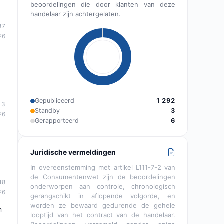
beoordelingen die door klanten van deze
handelaar zijn achtergelaten.
37
26
Gepubliceerd
1 292
13
Standby
3
26
Gerapporteerd
6
Juridische vermeldingen
In overeenstemming met artikel L111-7-2 van
de Consumentenwet zijn de beoordelingen
18
onderworpen aan controle, chronologisch
26
gerangschikt in aflopende volgorde, en
worden ze bewaard gedurende de gehele
n
looptijd van het contract van de handelaar.