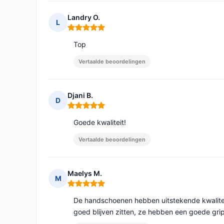
Landry O.
L
Opmerking: 5 van 5
Top
Vertaalde beoordelingen
Djani B.
D
Opmerking: 5 van 5
Goede kwaliteit!
Vertaalde beoordelingen
Maelys M.
M
Opmerking: 5 van 5
De handschoenen hebben uitstekende kwaliteit
goed blijven zitten, ze hebben een goede gr