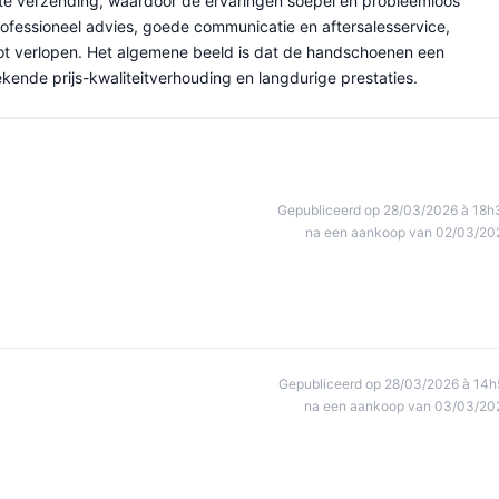
iënte verzending, waardoor de ervaringen soepel en probleemloos
rofessioneel advies, goede communicatie en aftersalesservice,
ot verlopen. Het algemene beeld is dat de handschoenen een
ende prijs-kwaliteitverhouding en langdurige prestaties.
Gepubliceerd op 28/03/2026 à 18h
na een aankoop van 02/03/20
Gepubliceerd op 28/03/2026 à 14h
na een aankoop van 03/03/20