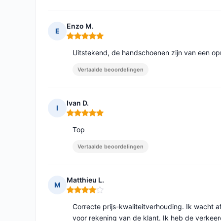
Enzo M.
E
Opmerking: 5 van 5
Uitstekend, de handschoenen zijn van een opme
Vertaalde beoordelingen
Ivan D.
I
Opmerking: 5 van 5
Top
Vertaalde beoordelingen
Matthieu L.
M
Opmerking: 4 van 5
Correcte prijs-kwaliteitverhouding. Ik wacht a
voor rekening van de klant. Ik heb de verkee