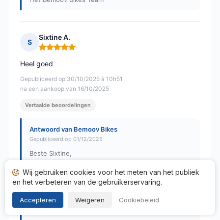
Sixtine A.
S
Opmerking: 5 van 5
Heel goed
Gepubliceerd op 30/10/2025 à 10h51
na een aankoop van 16/10/2025
Vertaalde beoordelingen
Antwoord van Bemoov Bikes
Gepubliceerd op 01/12/2025
Beste Sixtine,
Wij gebruiken cookies voor het meten van het publiek
Hartelijk dank voor uw positieve beoordeling en uw
score van 5/5. We zijn blij te horen dat u tevreden
en het verbeteren van de gebruikerservaring.
was met uw ervaring met Bemoov Bikes. Aarzel niet
Accepteren
Weigeren
Cookiebeleid
om contact met ons op te nemen voor eventuele
vragen of toekomstige behoeften.