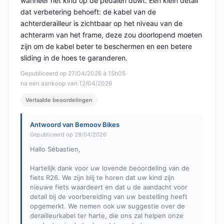
wanneer het kind op de pedalen duwt. Een klein detail
dat verbetering behoeft: de kabel van de
achterderailleur is zichtbaar op het niveau van de
achterarm van het frame, deze zou doorlopend moeten
zijn om de kabel beter te beschermen en een betere
sliding in de hoes te garanderen.
Gepubliceerd op 27/04/2026 à 15h05
na een aankoop van 12/04/2026
Vertaalde beoordelingen
Antwoord van Bemoov Bikes
Gepubliceerd op 29/04/2026
Hallo Sébastien,
Hartelijk dank voor uw lovende beoordeling van de
fiets R26. We zijn blij te horen dat uw kind zijn
nieuwe fiets waardeert en dat u de aandacht voor
detail bij de voorbereiding van uw bestelling heeft
opgemerkt. We nemen ook uw suggestie over de
derailleurkabel ter harte, die ons zal helpen onze