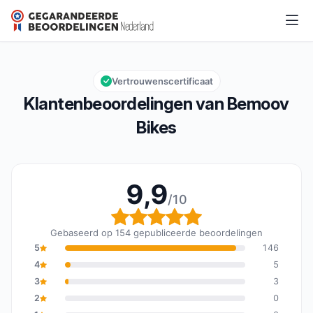
Bemoov Bikes
9,9/10
Algemene beoordeling: 9,9 van 10
Vertrouwenscertificaat
Klantenbeoordelingen van Bemoov
Bikes
9,9
/10
Algemene beoordeling: 
Gebaseerd op 154 gepubliceerde beoordelingen
5
146
4
5
3
3
2
0