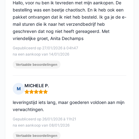
Hallo, voor nu ben ik tevreden met mijn aankopen. De
bestelling was een beetje chaotisch. En ik heb ook een
pakket ontvangen dat ik niet heb besteld. Ik ga je de e-
mail sturen die ik naar het verzendbedrijf heb
geschreven dat nog niet heeft gereageerd. Met
vriendelijke groet, Anita Dechamps
Gepubliceerd op 27/01/2026 à 04h47
na een aankoop van 14/01/2026
Vertaalde beoordelingen
MICHELE P.
M
Opmerking: 5 van 5
leveringstijd iets lang, maar goederen voldoen aan mijn
verwachtingen.
Gepubliceerd op 26/01/2026 à 11h21
na een aankoop van 08/01/2026
Vertaalde beoordelingen