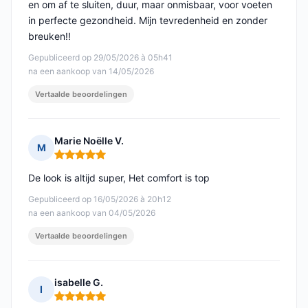
en om af te sluiten, duur, maar onmisbaar, voor voeten
in perfecte gezondheid. Mijn tevredenheid en zonder
breuken!!
Gepubliceerd op 29/05/2026 à 05h41
na een aankoop van 14/05/2026
Vertaalde beoordelingen
Marie Noëlle V.
M
Opmerking: 5 van 5
De look is altijd super, Het comfort is top
Gepubliceerd op 16/05/2026 à 20h12
na een aankoop van 04/05/2026
Vertaalde beoordelingen
isabelle G.
I
Opmerking: 5 van 5