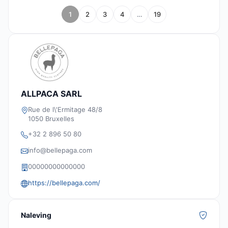
1
2
3
4
…
19
ALLPACA SARL
Rue de l\'Ermitage 48/8
1050 Bruxelles
+32 2 896 50 80
info@bellepaga.com
00000000000000
https://bellepaga.com/
Naleving