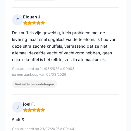
Elouan J.
E
Opmerking: 5 van 5
De knuffels zijn geweldig, klein probleem met de
levering maar snel opgelost via de telefoon. Ik hou van
deze ultra zachte knuffels, verrassend dat ze niet
allemaal dezelfde vacht of vachtvorm hebben, geen
enkele knuffel is hetzelfde, ze zijn allemaal uniek.
Gepubliceerd op 14/03/2026 à 00h03
na een aankoop van 02/03/2026
Vertaalde beoordelingen
joel F.
J
Opmerking: 5 van 5
5 uit 5
Gepubliceerd op 23/02/2026 à 09h44