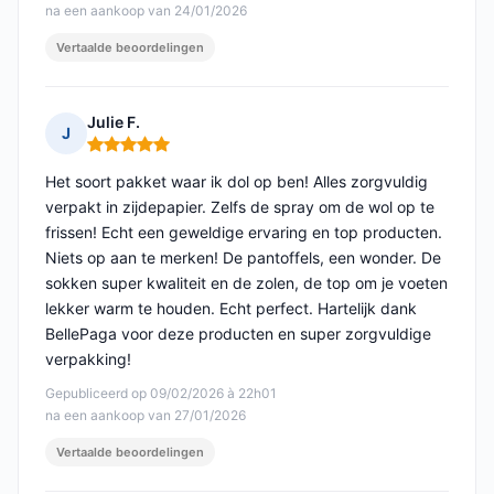
na een aankoop van 24/01/2026
Vertaalde beoordelingen
Julie F.
J
Opmerking: 5 van 5
Het soort pakket waar ik dol op ben! Alles zorgvuldig
verpakt in zijdepapier. Zelfs de spray om de wol op te
frissen! Echt een geweldige ervaring en top producten.
Niets op aan te merken! De pantoffels, een wonder. De
sokken super kwaliteit en de zolen, de top om je voeten
lekker warm te houden. Echt perfect. Hartelijk dank
BellePaga voor deze producten en super zorgvuldige
verpakking!
Gepubliceerd op 09/02/2026 à 22h01
na een aankoop van 27/01/2026
Vertaalde beoordelingen