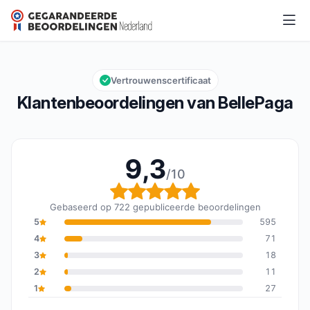
BellePaga
9,3/10
Algemene beoordeling: 9,3 van 10
Vertrouwenscertificaat
Klantenbeoordelingen van BellePaga
9,3
/10
Algemene beoordeling: 
Gebaseerd op 722 gepubliceerde beoordelingen
5
595
4
71
3
18
2
11
1
27