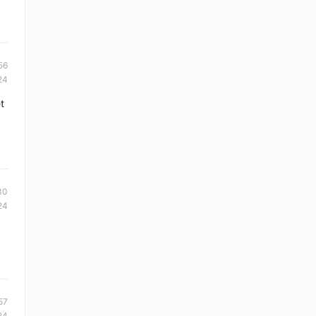
56
24
t
30
24
57
24