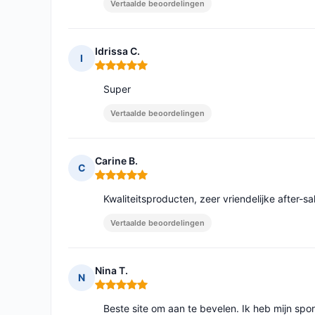
Vertaalde beoordelingen
Idrissa C.
I
Opmerking: 5 van 5
Super
Vertaalde beoordelingen
Carine B.
C
Opmerking: 5 van 5
Kwaliteitsproducten, zeer vriendelijke after-s
Vertaalde beoordelingen
Nina T.
N
Opmerking: 5 van 5
Beste site om aan te bevelen. Ik heb mijn spo