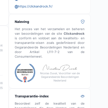
https://clickandrock.fr/
Naleving
Het proces van het verzamelen en beheren
van beoordelingen van de site
Clickandrock
is conform en voldoet aan de kwaliteits- en
transparantie-eisen zoals gedefinieerd door
34
Gegarandeerde Beoordelingen Nederland en
26
door Artikel L111-7-2 van de
Consumentenwet.
Nicolas Duval, Voorzitter van de
Gegarandeerde Beoordelingen
Nederland
06
25
Transparantie-index
Beoordeel zelf de kwaliteit van de