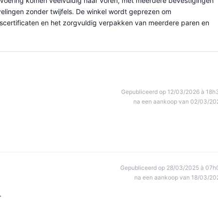
tvoering komen veelvuldig naar voren, met meerdere bevestigingen
lingen zonder twijfels. De winkel wordt geprezen om
dscertificaten en het zorgvuldig verpakken van meerdere paren en
Gepubliceerd op 12/03/2026 à 18h
na een aankoop van 02/03/20
Gepubliceerd op 28/03/2025 à 07h
na een aankoop van 18/03/20
.