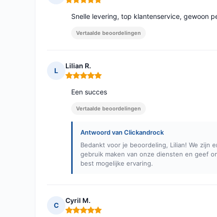
Opmerking: 5 van 5
Snelle levering, top klantenservice, gewoon p
Vertaalde beoordelingen
Lilian R.
L
Opmerking: 5 van 5
Een succes
Vertaalde beoordelingen
Antwoord van Clickandrock
Bedankt voor je beoordeling, Lilian! We zijn er
gebruik maken van onze diensten en geef on
best mogelijke ervaring.
Cyril M.
C
Opmerking: 5 van 5