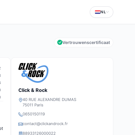
NL
Vertrouwenscertificaat
2
3
4
Click & Rock
0
0
40 RUE ALEXANDRE DUMAS
75011 Paris
0650150119
contact@clickandrock.fr
pt
88933126000022