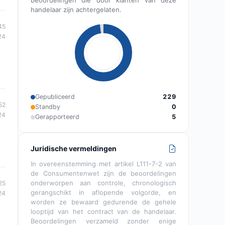
beoordelingen die door klanten van deze
handelaar zijn achtergelaten.
45
24
Gepubliceerd
229
52
Standby
0
24
Gerapporteerd
5
Juridische vermeldingen
In overeenstemming met artikel L111-7-2 van
de Consumentenwet zijn de beoordelingen
onderworpen aan controle, chronologisch
25
gerangschikt in aflopende volgorde, en
24
worden ze bewaard gedurende de gehele
looptijd van het contract van de handelaar.
Beoordelingen verzameld zonder enige