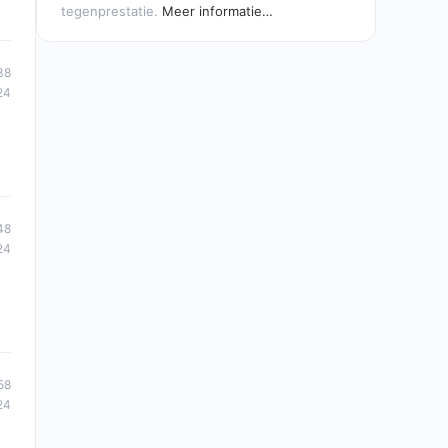
tegenprestatie.
Meer informatie…
38
24
48
24
58
24