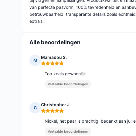
bij vragen en aanpassingen. Productkwaliteit en maa
van perfecte pasvorm, 100% tevredenheid en aanbeve
betrouwbaarheid, transparante details zoals echthei
extra’s.
Alle beoordelingen
Mamadou S.
M
Opmerking: 5 van 5
Top zoals gewoonlijk
Vertaalde beoordelingen
Christopher J.
C
Opmerking: 5 van 5
Nickel, het paar is prachtig, bedankt aan jullie
Vertaalde beoordelingen