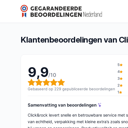
Clickandrock
9,9/10
(229 beoordelingen)
Algemene beoordeling: 9,9 van 10
Klantenbeoordelingen van Cl
5
9,9
4
/10
3
Algemene beoordeling: 9,9 v
2
Gebaseerd op 229 gepubliceerde beoordelingen
1
Samenvatting van beoordelingen
Click&rock levert snelle en betrouwbare service met 
van echtheid, verpakking met kleine extra’s zoals sno