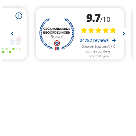
9.7
i
/10
24752 reviews
Controle & kwaliteit
AUTHENTIEKE
Laatste positieve
KOPER
beoordelingen