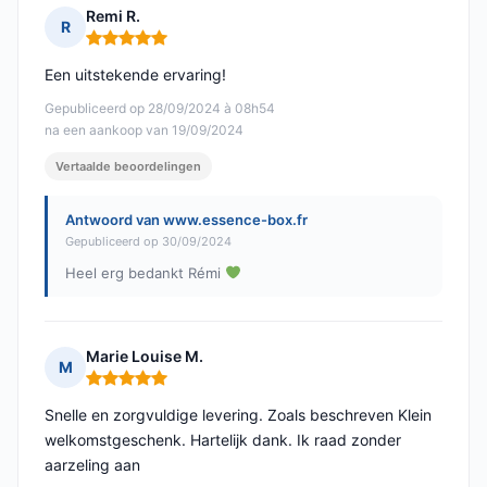
Remi R.
R
Opmerking: 5 van 5
Een uitstekende ervaring!
Gepubliceerd op 28/09/2024 à 08h54
na een aankoop van 19/09/2024
Vertaalde beoordelingen
Antwoord van www.essence-box.fr
Gepubliceerd op 30/09/2024
Heel erg bedankt Rémi
Marie Louise M.
M
Opmerking: 5 van 5
Snelle en zorgvuldige levering. Zoals beschreven Klein
welkomstgeschenk. Hartelijk dank. Ik raad zonder
aarzeling aan