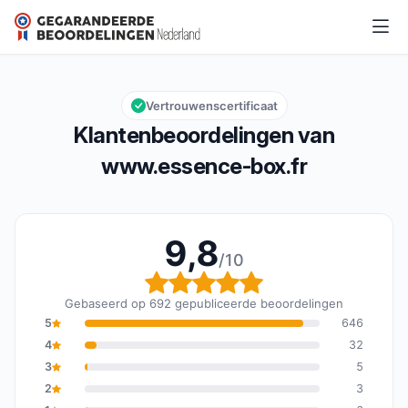
www.essence-box.fr
9,8/10
Algemene beoordeling: 9,8 van 10
Vertrouwenscertificaat
Klantenbeoordelingen van
www.essence-box.fr
9,8
/10
Algemene beoordeling: 
Gebaseerd op 692 gepubliceerde beoordelingen
5
646
4
32
3
5
2
3