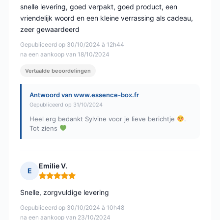
snelle levering, goed verpakt, goed product, een
vriendelijk woord en een kleine verrassing als cadeau,
zeer gewaardeerd
Gepubliceerd op 30/10/2024 à 12h44
na een aankoop van 18/10/2024
Vertaalde beoordelingen
Antwoord van www.essence-box.fr
Gepubliceerd op 31/10/2024
Heel erg bedankt Sylvine voor je lieve berichtje
.
Tot ziens
Emilie V.
E
Opmerking: 5 van 5
Snelle, zorgvuldige levering
Gepubliceerd op 30/10/2024 à 10h48
na een aankoop van 23/10/2024