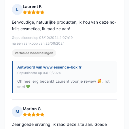
Laurent F.
L
Opmerking: 5 van 5
Eenvoudige, natuurlijke producten, ik hou van deze no-
frills cosmetica, ik raad ze aan!
Gepubliceerd op 03/10/2024 à 07h19
na een aankoop van 25/09/2024
Vertaalde beoordelingen
Antwoord van www.essence-box.fr
Gepubliceerd op 03/10/2024
Oh heel erg bedankt Laurent voor je review
. Tot
snel
Marion G.
M
Opmerking: 5 van 5
Zeer goede ervaring, ik raad deze site aan. Goede