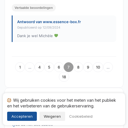
Vertaalde beoordelingen
Antwoord van www.essence-box.fr
Gepubliceerd op 12/09/2024
Dank je wel Michèle
1
…
4
5
6
7
8
9
10
…
18
Wij gebruiken cookies voor het meten van het publiek
en het verbeteren van de gebruikerservaring.
sas
Accepteren
Weigeren
Cookiebeleid
za du riot des saules