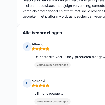
beschrijving en verwachtingen; verpakkingen zijn st
snel en betrouwbaar, met tijdige verzending, correcte
voren als professioneel en attent, met snelle reacties
gebreken; het platform wordt aanbevolen vanwege gebr
Alle beoordelingen
Alberto L.
A
Opmerking: 5 van 5
De beste site voor Disney-producten met gewe
Vertaalde beoordelingen
claude A.
C
Opmerking: 5 van 5
blij met cadeaucity
Vertaalde beoordelingen