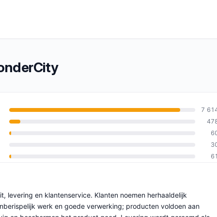
onderCity
7 61
47
6
an 10
3
6
it, levering en klantenservice. Klanten noemen herhaaldelijk
 onberispelijk werk en goede verwerking; producten voldoen aan