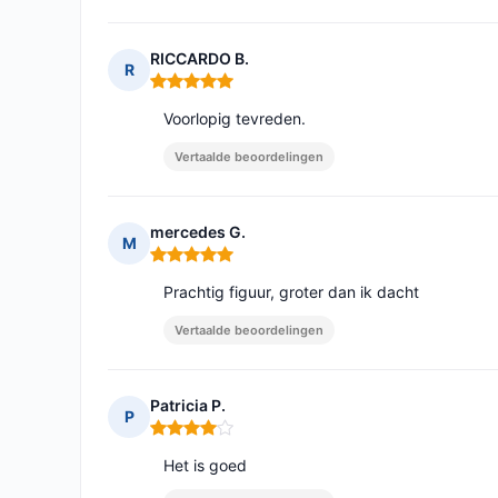
RICCARDO B.
R
Opmerking: 5 van 5
Voorlopig tevreden.
Vertaalde beoordelingen
mercedes G.
M
Opmerking: 5 van 5
Prachtig figuur, groter dan ik dacht
Vertaalde beoordelingen
Patricia P.
P
Opmerking: 4 van 5
Het is goed