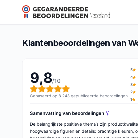
WonderCity
9,8/10
(8 243 beoordelingen)
Algemene beoordeling: 9,8 van 10
Klantenbeoordelingen van W
5
9,8
4
/10
3
Algemene beoordeling: 9,8 v
2
Gebaseerd op 8 243 gepubliceerde beoordelingen
1
Samenvatting van beoordelingen
De belangrijkste positieve thema’s zijn productkwalite
hoogwaardige figuren en details: prachtige kleuren,