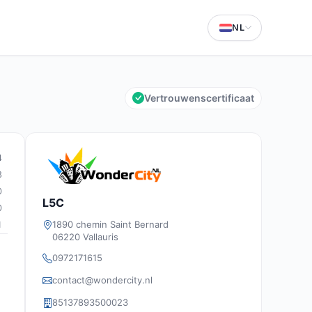
NL
Vertrouwenscertificaat
4
8
0
L5C
0
1890 chemin Saint Bernard
1
06220 Vallauris
0972171615
contact@wondercity.nl
85137893500023