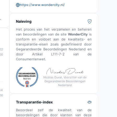
https://www.wondercity.nl/
.
Naleving
Het proces van het verzamelen en beheren
van beoordelingen van de site
WonderCity
is
conform en voldoet aan de kwaliteits- en
transparantie-eisen zoals gedefinieerd door
Gegarandeerde Beoordelingen Nederland en
22
door Artikel L111-7-2 van de
26
Consumentenwet.
Nicolas Duval, Voorzitter van de
Gegarandeerde Beoordelingen
Nederland
14
26
Transparantie-index
Beoordeel zelf de kwaliteit van de
beoordelingen die door klanten van deze