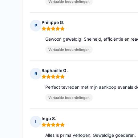
Vertaalde beoordelingen
Philippe G.
P
Opmerking: 5 van 5
Gewoon geweldig! Snelheid, efficiëntie en rea
Vertaalde beoordelingen
Raphaëlle G.
R
Opmerking: 5 van 5
Perfect tevreden met mijn aankoop evenals d
Vertaalde beoordelingen
Ingo S.
I
Opmerking: 5 van 5
Alles is prima verlopen. Geweldige goederen.