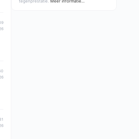
tegenprestatie.
Meer informatie…
09
26
40
26
31
26