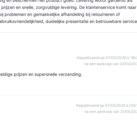
evig en beschermen het product goed. Levering wordt geroemd als
 prijzen en snelle, zorgvuldige levering. De klantenservice komt naar
 bij problemen en gemakkelijke afhandeling bij retourneren of
uiksvriendelijkheid, duidelijke presentatie en betrouwbare service
Gepubliceerd op 07/05/2026 à 18h
na een aankoop van 22/04/20
ldige prijzen en supersnelle verzending.
Gepubliceerd op 07/05/2026 à 05h
na een aankoop van 21/04/20