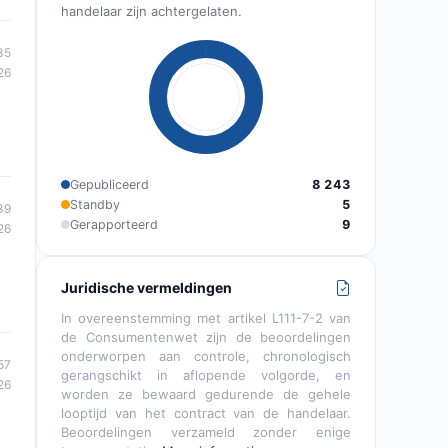
handelaar zijn achtergelaten.
35
26
Gepubliceerd
8 243
Standby
5
39
Gerapporteerd
9
26
Juridische vermeldingen
In overeenstemming met artikel L111-7-2 van
de Consumentenwet zijn de beoordelingen
onderworpen aan controle, chronologisch
57
gerangschikt in aflopende volgorde, en
26
worden ze bewaard gedurende de gehele
looptijd van het contract van de handelaar.
Beoordelingen verzameld zonder enige