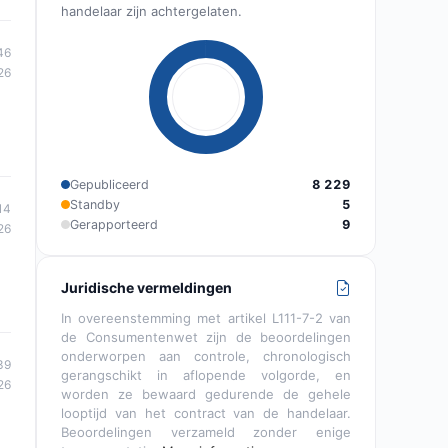
handelaar zijn achtergelaten.
46
26
Gepubliceerd
8 229
Standby
5
14
Gerapporteerd
9
26
Juridische vermeldingen
In overeenstemming met artikel L111-7-2 van
de Consumentenwet zijn de beoordelingen
onderworpen aan controle, chronologisch
39
gerangschikt in aflopende volgorde, en
26
worden ze bewaard gedurende de gehele
looptijd van het contract van de handelaar.
Beoordelingen verzameld zonder enige