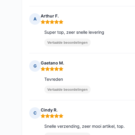
Arthur F.
A
Opmerking: 5 van 5
Super top, zeer snelle levering
Vertaalde beoordelingen
Gaetano M.
G
Opmerking: 5 van 5
Tevreden
Vertaalde beoordelingen
Cindy R.
C
Opmerking: 5 van 5
Snelle verzending, zeer mooi artikel, top.