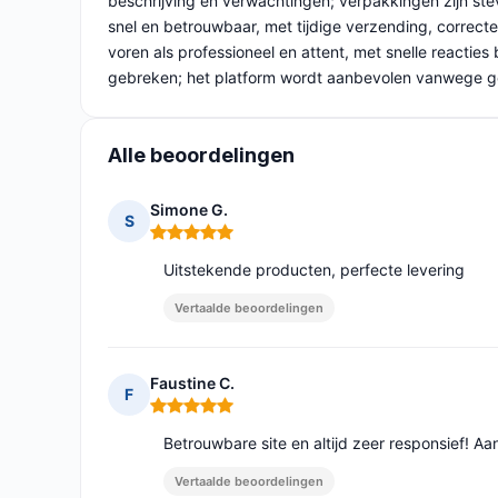
beschrijving en verwachtingen; verpakkingen zijn st
snel en betrouwbaar, met tijdige verzending, correcte
voren als professioneel en attent, met snelle reacties
gebreken; het platform wordt aanbevolen vanwege gebr
Alle beoordelingen
Simone G.
S
Opmerking: 5 van 5
Uitstekende producten, perfecte levering
Vertaalde beoordelingen
Faustine C.
F
Opmerking: 5 van 5
Betrouwbare site en altijd zeer responsief! A
Vertaalde beoordelingen