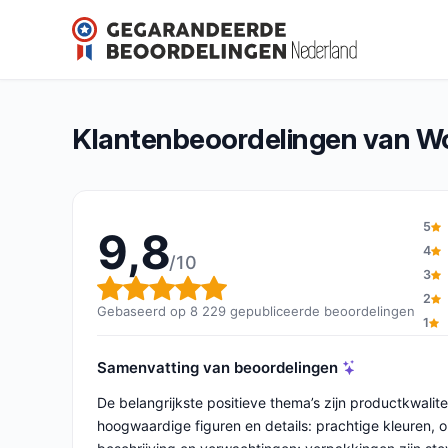
WonderCity
9,8/10
(8 229 beoordelingen)
Algemene beoordeling: 9,8 van 10
Klantenbeoordelingen van W
5
9,8
4
/10
3
Algemene beoordeling: 9,8 v
2
Gebaseerd op 8 229 gepubliceerde beoordelingen
1
Samenvatting van beoordelingen
De belangrijkste positieve thema’s zijn productkwalite
hoogwaardige figuren en details: prachtige kleuren,