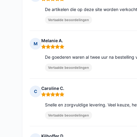
Opmerking: 5 van 5
De artikelen die op deze site worden verkocht z
Vertaalde beoordelingen
Melanie A.
M
Opmerking: 5 van 5
De goederen waren al twee uur na bestelling 
Vertaalde beoordelingen
Caroline C.
C
Opmerking: 5 van 5
Snelle en zorgvuldige levering. Veel keuze, he
Vertaalde beoordelingen
Kilhoffer D.