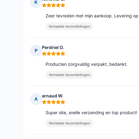
K
Opmerking: 5 van 5
Zeer tevreden met mijn aankoop. Levering op t
Vertaalde beoordelingen
Perdriel O.
P
Opmerking: 5 van 5
Producten zorgvuldig verpakt, bedankt.
Vertaalde beoordelingen
arnaud W.
A
Opmerking: 5 van 5
Super site, snelle verzending en top product!
Vertaalde beoordelingen