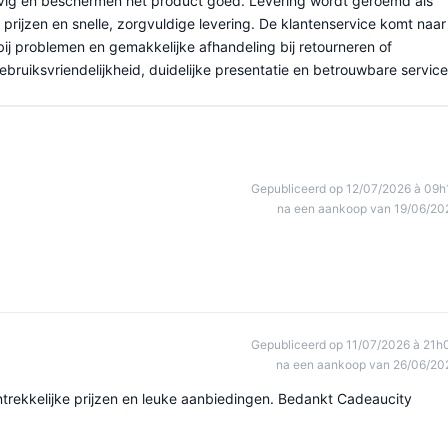
evig en beschermen het product goed. Levering wordt geroemd als
 prijzen en snelle, zorgvuldige levering. De klantenservice komt naar
 bij problemen en gemakkelijke afhandeling bij retourneren of
uiksvriendelijkheid, duidelijke presentatie en betrouwbare service
Gepubliceerd op 12/07/2026 à 09h
na een aankoop van 19/06/20
Gepubliceerd op 11/07/2026 à 21h
na een aankoop van 26/06/20
antrekkelijke prijzen en leuke aanbiedingen. Bedankt Cadeaucity