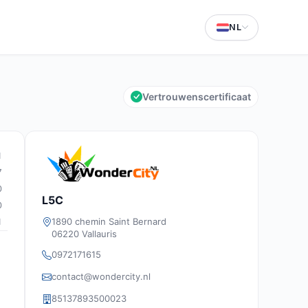
NL
Vertrouwenscertificaat
1
7
0
L5C
0
1890 chemin Saint Bernard
1
06220 Vallauris
0972171615
contact@wondercity.nl
85137893500023