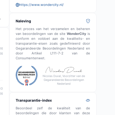
https://www.wondercity.nl/
.
Naleving
Het proces van het verzamelen en beheren
van beoordelingen van de site
WonderCity
is
conform en voldoet aan de kwaliteits- en
transparantie-eisen zoals gedefinieerd door
Gegarandeerde Beoordelingen Nederland en
16
door Artikel L111-7-2 van de
26
Consumentenwet.
Nicolas Duval, Voorzitter van de
Gegarandeerde Beoordelingen
Nederland
03
26
Transparantie-index
Beoordeel zelf de kwaliteit van de
beoordelingen die door klanten van deze