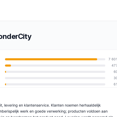
onderCity
7 60
47
6
an 10
3
6
it, levering en klantenservice. Klanten noemen herhaaldelijk
 onberispelijk werk en goede verwerking; producten voldoen aan