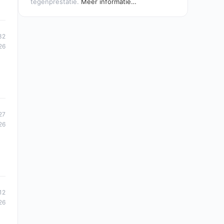
tegenprestatie.
Meer informatie…
32
26
27
26
12
26