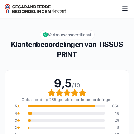
TISSUS PRINT
9,5/10
Algemene beoordeling: 9,5 van 10
Vertrouwenscertificaat
Klantenbeoordelingen van TISSUS
PRINT
9,5
/10
Algemene beoordeling: 
Gebaseerd op 755 gepubliceerde beoordelingen
5
656
4
48
3
29
2
5