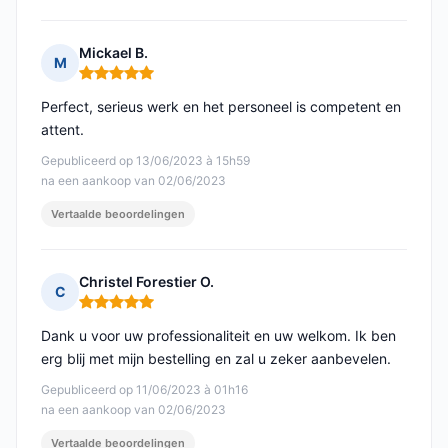
Mickael B.
M
Opmerking: 5 van 5
Perfect, serieus werk en het personeel is competent en
attent.
Gepubliceerd op 13/06/2023 à 15h59
na een aankoop van 02/06/2023
Vertaalde beoordelingen
Christel Forestier O.
C
Opmerking: 5 van 5
Dank u voor uw professionaliteit en uw welkom. Ik ben
erg blij met mijn bestelling en zal u zeker aanbevelen.
Gepubliceerd op 11/06/2023 à 01h16
na een aankoop van 02/06/2023
Vertaalde beoordelingen