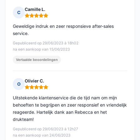
Camille L.
C
Opmerking: 5 van 5
Geweldige indruk en zeer responsieve after-sales
service.
Gepubliceerd op 29/06/2023 à 18h02
na een aankoop van 15/06/2023
Vertaalde beoordelingen
Olivier C.
O
Opmerking: 5 van 5
Uitstekende klantenservice die de tijd nam om mijn
behoeften te begrijpen en zeer responsief en vriendelijk
reageerde. Hartelijk dank aan Rebecca en het
drukteam!
Gepubliceerd op 29/06/2023 à 12h27
na een aankoop van 24/06/2023