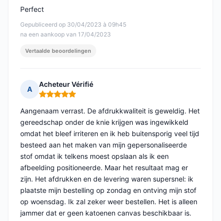
Perfect
Gepubliceerd op 30/04/2023 à 09h45
na een aankoop van 17/04/2023
Vertaalde beoordelingen
Acheteur Vérifié
A
Opmerking: 5 van 5
Aangenaam verrast. De afdrukkwaliteit is geweldig. Het
gereedschap onder de knie krijgen was ingewikkeld
omdat het bleef irriteren en ik heb buitensporig veel tijd
besteed aan het maken van mijn gepersonaliseerde
stof omdat ik telkens moest opslaan als ik een
afbeelding positioneerde. Maar het resultaat mag er
zijn. Het afdrukken en de levering waren supersnel: ik
plaatste mijn bestelling op zondag en ontving mijn stof
op woensdag. Ik zal zeker weer bestellen. Het is alleen
jammer dat er geen katoenen canvas beschikbaar is.