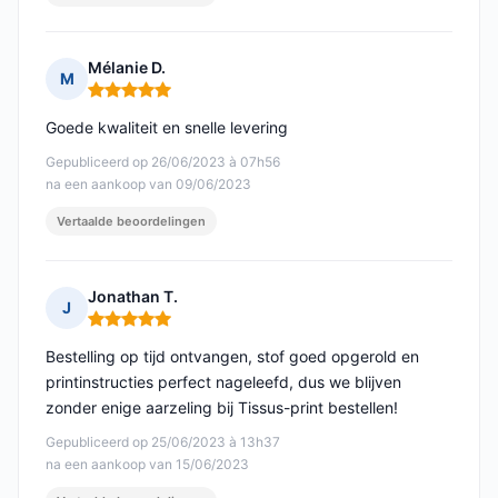
Mélanie D.
M
Opmerking: 5 van 5
Goede kwaliteit en snelle levering
Gepubliceerd op 26/06/2023 à 07h56
na een aankoop van 09/06/2023
Vertaalde beoordelingen
Jonathan T.
J
Opmerking: 5 van 5
Bestelling op tijd ontvangen, stof goed opgerold en
printinstructies perfect nageleefd, dus we blijven
zonder enige aarzeling bij Tissus-print bestellen!
Gepubliceerd op 25/06/2023 à 13h37
na een aankoop van 15/06/2023