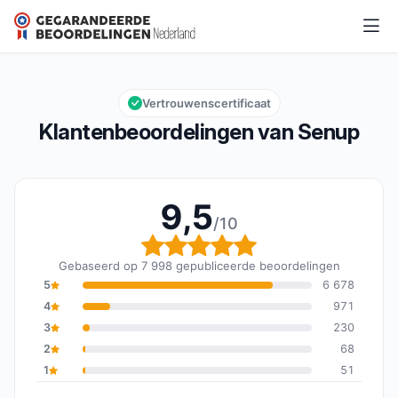
Senup
9,5/10
Algemene beoordeling: 9,5 van 10
Vertrouwenscertificaat
Klantenbeoordelingen van Senup
9,5
/10
Algemene beoordeling: 
Gebaseerd op 7 998 gepubliceerde beoordelingen
5
6 678
4
971
3
230
2
68
1
51