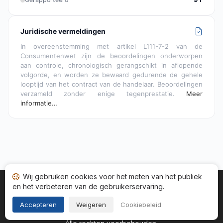
Juridische vermeldingen
In overeenstemming met artikel L111-7-2 van de
Consumentenwet zijn de beoordelingen onderworpen
aan controle, chronologisch gerangschikt in aflopende
volgorde, en worden ze bewaard gedurende de gehele
looptijd van het contract van de handelaar. Beoordelingen
verzameld zonder enige tegenprestatie.
Meer
informatie…
Wij gebruiken cookies voor het meten van het publiek
en het verbeteren van de gebruikerservaring.
Startpagina
Status adviezen
Categorieën
Algemene
Cookies
Wettelijke informatie
Accepteren
Weigeren
Cookiebeleid
Copyright © 2026
Gegarandeerde Beoordelingen Nederland
.