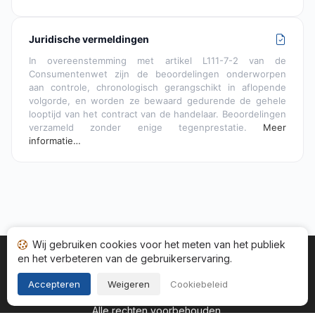
Juridische vermeldingen
In overeenstemming met artikel L111-7-2 van de
Consumentenwet zijn de beoordelingen onderworpen
aan controle, chronologisch gerangschikt in aflopende
volgorde, en worden ze bewaard gedurende de gehele
looptijd van het contract van de handelaar. Beoordelingen
verzameld zonder enige tegenprestatie.
Meer
informatie…
Wij gebruiken cookies voor het meten van het publiek
en het verbeteren van de gebruikerservaring.
Startpagina
Status adviezen
Categorieën
Algemene
Cookies
Wettelijke informatie
Accepteren
Weigeren
Cookiebeleid
Copyright © 2026
Gegarandeerde Beoordelingen Nederland
.
Alle rechten voorbehouden.