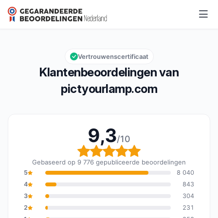
pictyourlamp.com
9,3/10
Algemene beoordeling: 9,3 van 10
Vertrouwenscertificaat
Klantenbeoordelingen van
pictyourlamp.com
9,3
/10
Algemene beoordeling: 
Gebaseerd op 9 776 gepubliceerde beoordelingen
5
8 040
4
843
3
304
2
231