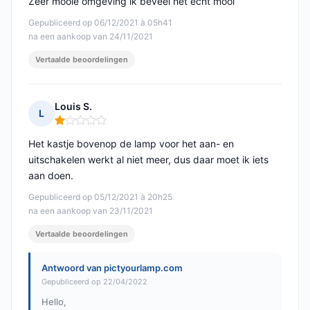
Zeer mooie omgeving ik beveel het echt mooi
Gepubliceerd op 06/12/2021 à 05h41
na een aankoop van 24/11/2021
Vertaalde beoordelingen
Louis S.
L
Opmerking: 1 van 5
Het kastje bovenop de lamp voor het aan- en
uitschakelen werkt al niet meer, dus daar moet ik iets
aan doen.
Gepubliceerd op 05/12/2021 à 20h25
na een aankoop van 23/11/2021
Vertaalde beoordelingen
Antwoord van pictyourlamp.com
Gepubliceerd op 22/04/2022
Hello,