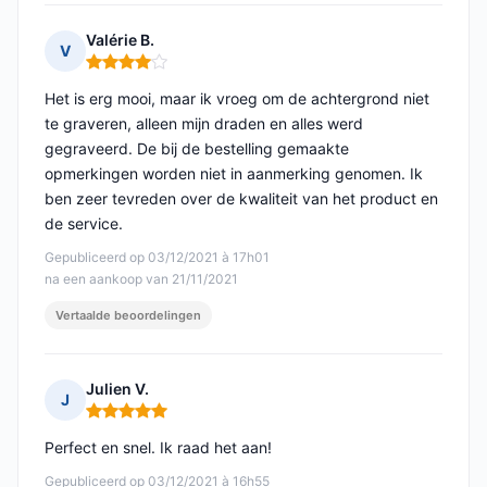
Valérie B.
V
Opmerking: 4 van 5
Het is erg mooi, maar ik vroeg om de achtergrond niet
te graveren, alleen mijn draden en alles werd
gegraveerd. De bij de bestelling gemaakte
opmerkingen worden niet in aanmerking genomen. Ik
ben zeer tevreden over de kwaliteit van het product en
de service.
Gepubliceerd op 03/12/2021 à 17h01
na een aankoop van 21/11/2021
Vertaalde beoordelingen
Julien V.
J
Opmerking: 5 van 5
Perfect en snel. Ik raad het aan!
Gepubliceerd op 03/12/2021 à 16h55