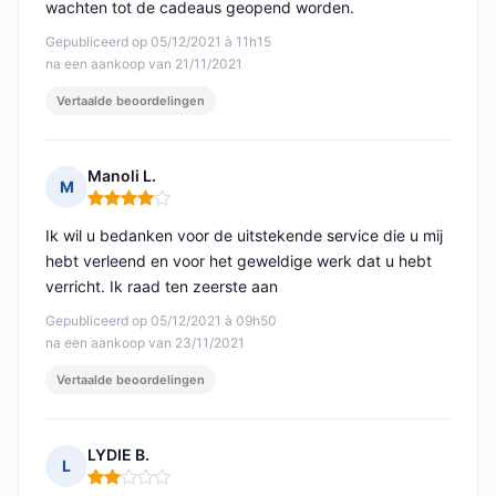
wachten tot de cadeaus geopend worden.
Gepubliceerd op 05/12/2021 à 11h15
na een aankoop van 21/11/2021
Vertaalde beoordelingen
Manoli L.
M
Opmerking: 4 van 5
Ik wil u bedanken voor de uitstekende service die u mij
hebt verleend en voor het geweldige werk dat u hebt
verricht. Ik raad ten zeerste aan
Gepubliceerd op 05/12/2021 à 09h50
na een aankoop van 23/11/2021
Vertaalde beoordelingen
LYDIE B.
L
Opmerking: 2 van 5