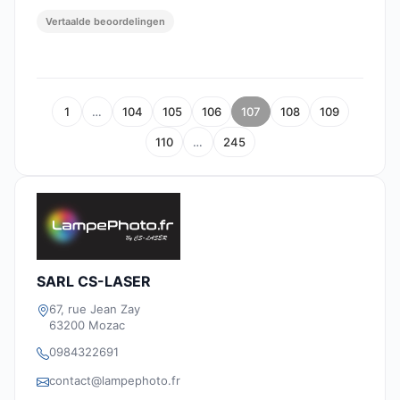
Vertaalde beoordelingen
1
…
104
105
106
107
108
109
110
…
245
SARL CS-LASER
67, rue Jean Zay
63200 Mozac
0984322691
contact@lampephoto.fr