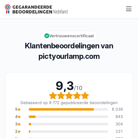
pictyourlamp.com
9,3/10
Algemene beoordeling: 9,3 van 10
Vertrouwenscertificaat
Klantenbeoordelingen van
pictyourlamp.com
9,3
/10
Algemene beoordeling: 
Gebaseerd op 9 772 gepubliceerde beoordelingen
5
8 036
4
843
3
304
2
231