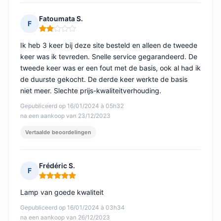
Fatoumata S.
F
Opmerking: 2 van 5
Ik heb 3 keer bij deze site besteld en alleen de tweede
keer was ik tevreden. Snelle service gegarandeerd. De
tweede keer was er een fout met de basis, ook al had ik
de duurste gekocht. De derde keer werkte de basis
niet meer. Slechte prijs-kwaliteitverhouding.
Gepubliceerd op 16/01/2024 à 05h32
na een aankoop van 23/12/2023
Vertaalde beoordelingen
Frédéric S.
F
Opmerking: 5 van 5
Lamp van goede kwaliteit
Gepubliceerd op 16/01/2024 à 03h34
na een aankoop van 26/12/2023