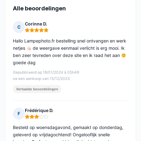
Alle beoordelingen
Corinne D.
C
Opmerking: 5 van 5
Hallo Lampephoto.fr bestelling snel ontvangen en werk
netjes
de weergave eenmaal verlicht is erg mooi. Ik
ben zeer tevreden over deze site en ik raad het aan
goede dag
Gepubliceerd op 18/01/2024 à 05h49
na een aankoop van 15/12/2023
Vertaalde beoordelingen
Frédérique D.
F
Opmerking: 3 van 5
Besteld op woensdagavond, gemaakt op donderdag,
geleverd op vrijdagochtend! Ongelooflijk snelle