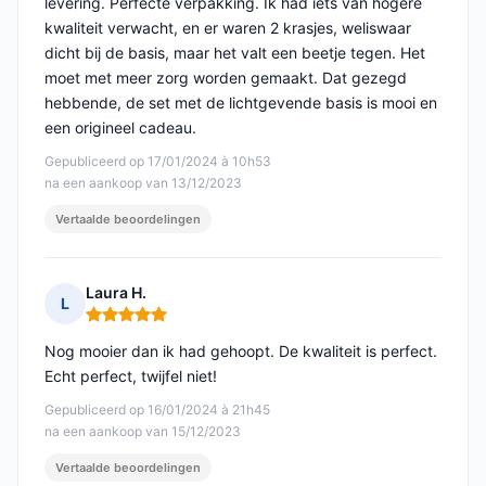
levering. Perfecte verpakking. Ik had iets van hogere
kwaliteit verwacht, en er waren 2 krasjes, weliswaar
dicht bij de basis, maar het valt een beetje tegen. Het
moet met meer zorg worden gemaakt. Dat gezegd
hebbende, de set met de lichtgevende basis is mooi en
een origineel cadeau.
Gepubliceerd op 17/01/2024 à 10h53
na een aankoop van 13/12/2023
Vertaalde beoordelingen
Laura H.
L
Opmerking: 5 van 5
Nog mooier dan ik had gehoopt. De kwaliteit is perfect.
Echt perfect, twijfel niet!
Gepubliceerd op 16/01/2024 à 21h45
na een aankoop van 15/12/2023
Vertaalde beoordelingen