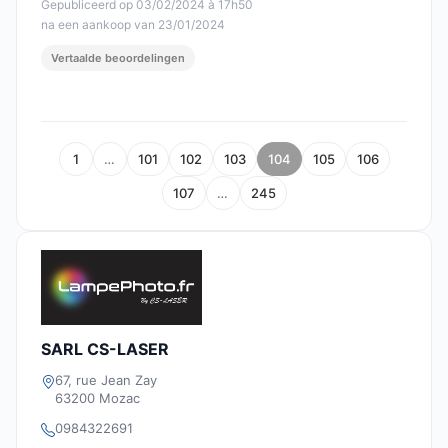
Gepubliceerd op 03/02/2024 à 17h50
na een aankoop van 23/01/2024
Vertaalde beoordelingen
1
…
101
102
103
104
105
106
107
…
245
SARL CS-LASER
67, rue Jean Zay
63200 Mozac
0984322691