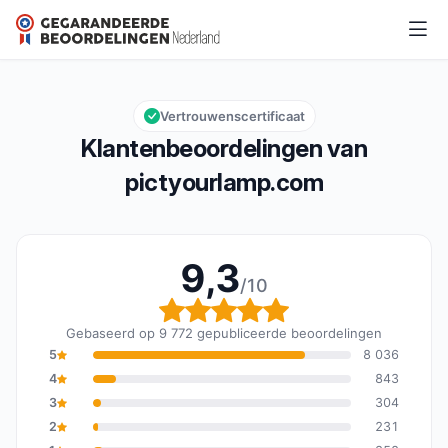
pictyourlamp.com
9,3/10
Algemene beoordeling: 9,3 van 10
Vertrouwenscertificaat
Klantenbeoordelingen van
pictyourlamp.com
9,3
/10
Algemene beoordeling: 
Gebaseerd op 9 772 gepubliceerde beoordelingen
5
8 036
4
843
3
304
2
231