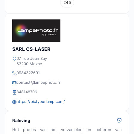
245
SARL CS-LASER
67, rue Jean Zay
63200 Mozac
0984322691
contact@lampephoto.fr
848148706
https://pictyourlamp.com/
Naleving
Het proces van het verzamelen en beheren van