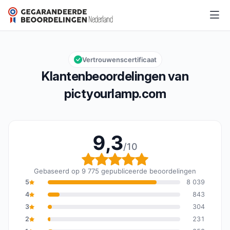
pictyourlamp.com
9,3/10
Algemene beoordeling: 9,3 van 10
Vertrouwenscertificaat
Klantenbeoordelingen van
pictyourlamp.com
9,3
/10
Algemene beoordeling: 
Gebaseerd op 9 775 gepubliceerde beoordelingen
5
8 039
4
843
3
304
2
231