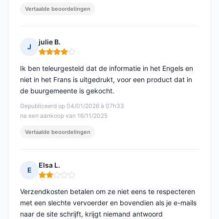
Vertaalde beoordelingen
julie B.
J
Opmerking: 4 van 5
Ik ben teleurgesteld dat de informatie in het Engels en
niet in het Frans is uitgedrukt, voor een product dat in
de buurgemeente is gekocht.
Gepubliceerd op 04/01/2026 à 07h33
na een aankoop van 16/11/2025
Vertaalde beoordelingen
Elsa L.
E
Opmerking: 2 van 5
Verzendkosten betalen om ze niet eens te respecteren
met een slechte vervoerder en bovendien als je e-mails
naar de site schrijft, krijgt niemand antwoord