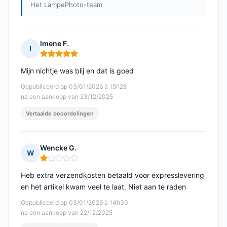
Het LampePhoto-team
Imene F.
I
Opmerking: 5 van 5
Mijn nichtje was blij en dat is goed
Gepubliceerd op 03/01/2026 à 15h28
na een aankoop van 23/12/2025
Vertaalde beoordelingen
Wencke G.
W
Opmerking: 1 van 5
Heb extra verzendkosten betaald voor expresslevering
en het artikel kwam veel te laat. Niet aan te raden
Gepubliceerd op 03/01/2026 à 14h30
na een aankoop van 22/12/2025