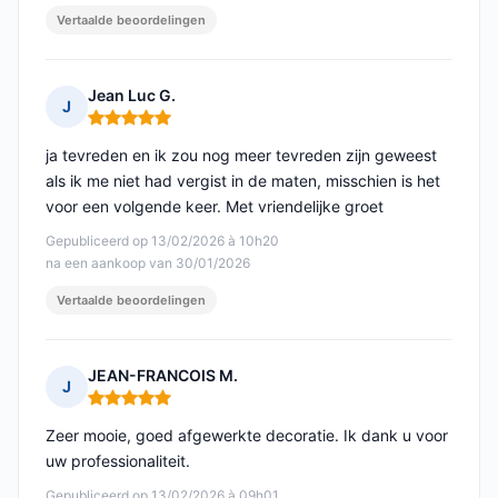
Vertaalde beoordelingen
Jean Luc G.
J
Opmerking: 5 van 5
ja tevreden en ik zou nog meer tevreden zijn geweest
als ik me niet had vergist in de maten, misschien is het
voor een volgende keer. Met vriendelijke groet
Gepubliceerd op 13/02/2026 à 10h20
na een aankoop van 30/01/2026
Vertaalde beoordelingen
JEAN-FRANCOIS M.
J
Opmerking: 5 van 5
Zeer mooie, goed afgewerkte decoratie. Ik dank u voor
uw professionaliteit.
Gepubliceerd op 13/02/2026 à 09h01