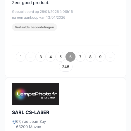
Zeer goed product.
Gepubliceerd op 26/01/2026 à 08h15
na een aankoop van 13/01/2026
Vertaalde beoordelingen
1
…
3
4
5
6
7
8
9
…
245
SARL CS-LASER
67, rue Jean Zay
63200 Mozac