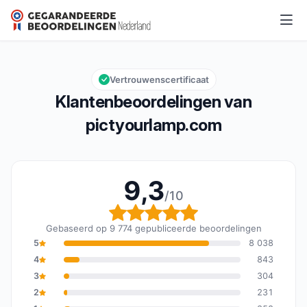
pictyourlamp.com
9,3/10
Algemene beoordeling: 9,3 van 10
Vertrouwenscertificaat
Klantenbeoordelingen van
pictyourlamp.com
9,3
/10
Algemene beoordeling: 
Gebaseerd op 9 774 gepubliceerde beoordelingen
5
8 038
4
843
3
304
2
231