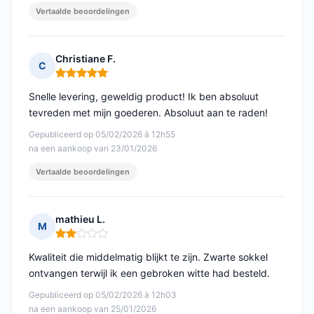
Vertaalde beoordelingen
Christiane F.
C
Opmerking: 5 van 5
Snelle levering, geweldig product! Ik ben absoluut
tevreden met mijn goederen. Absoluut aan te raden!
Gepubliceerd op 05/02/2026 à 12h55
na een aankoop van 23/01/2026
Vertaalde beoordelingen
mathieu L.
M
Opmerking: 2 van 5
Kwaliteit die middelmatig blijkt te zijn. Zwarte sokkel
ontvangen terwijl ik een gebroken witte had besteld.
Gepubliceerd op 05/02/2026 à 12h03
na een aankoop van 25/01/2026