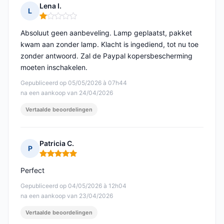
Lena I.
L
Opmerking: 1 van 5
Absoluut geen aanbeveling. Lamp geplaatst, pakket
kwam aan zonder lamp. Klacht is ingediend, tot nu toe
zonder antwoord. Zal de Paypal kopersbescherming
moeten inschakelen.
Gepubliceerd op 05/05/2026 à 07h44
na een aankoop van 24/04/2026
Vertaalde beoordelingen
Patricia C.
P
Opmerking: 5 van 5
Perfect
Gepubliceerd op 04/05/2026 à 12h04
na een aankoop van 23/04/2026
Vertaalde beoordelingen