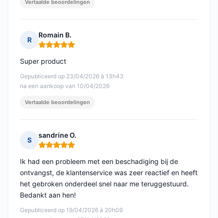
Vertaalde beoordelingen
Romain B.
R
Opmerking: 5 van 5
Super product
Gepubliceerd op 23/04/2026 à 13h43
na een aankoop van 10/04/2026
Vertaalde beoordelingen
sandrine O.
S
Opmerking: 5 van 5
Ik had een probleem met een beschadiging bij de
ontvangst, de klantenservice was zeer reactief en heeft
het gebroken onderdeel snel naar me teruggestuurd.
Bedankt aan hen!
Gepubliceerd op 19/04/2026 à 20h09