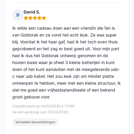
David S.
D
Opmerking: 5 van 5
Ik wilde een cadeau doen aan een vriendin die fan is
van Goldorak en ze vond het echt leuk. Ze was super
blij. Voordat ik het haar gaf, had ik het toch even thuis
geprobeerd en het zag er best goed uit. Voor mijn part
had ik dus het Goldorak ontwerp genomen en de
houten basis waar je ofwel 3 kleine batterijen in kunt
doen of het kunt aansluiten met de meegeleverde usb-
c naar usb kabel. Het zou leuk zijn om minder platte
ontwerpen te hebben, meer met een kleine structuur; ik
stel me goed een vrijheidsstandbeeld of een bekend
groot gebouw voor.
Gepubliceerd op 14/05/2026 à 11h59
na een aankoop van 30/04/2026
Vertaalde beoordelingen