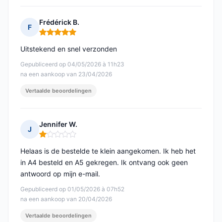
Frédérick B.
F
Opmerking: 5 van 5
Uitstekend en snel verzonden
Gepubliceerd op 04/05/2026 à 11h23
na een aankoop van 23/04/2026
Vertaalde beoordelingen
Jennifer W.
J
Opmerking: 1 van 5
Helaas is de bestelde te klein aangekomen. Ik heb het
in A4 besteld en A5 gekregen. Ik ontvang ook geen
antwoord op mijn e-mail.
Gepubliceerd op 01/05/2026 à 07h52
na een aankoop van 20/04/2026
Vertaalde beoordelingen