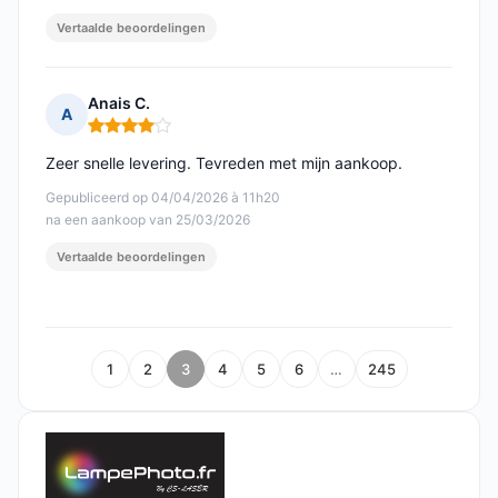
Vertaalde beoordelingen
Anais C.
A
Opmerking: 4 van 5
Zeer snelle levering. Tevreden met mijn aankoop.
Gepubliceerd op 04/04/2026 à 11h20
na een aankoop van 25/03/2026
Vertaalde beoordelingen
1
2
3
4
5
6
…
245