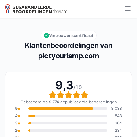
pictyourlamp.com
9,3/10
Algemene beoordeling: 9,3 van 10
Vertrouwenscertificaat
Klantenbeoordelingen van
pictyourlamp.com
9,3
/10
Algemene beoordeling: 
Gebaseerd op 9 774 gepubliceerde beoordelingen
5
8 038
4
843
3
304
2
231