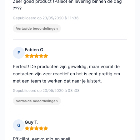
Zeer goed product (Paleo) en levering binnen de dag
????
Gepubliceerd op 23/05/2020 à 11h36
Vertaalde beoordelingen
Fabien G.
F
Opmerking: 5 van 5
Perfect! De producten zijn geweldig, maar vooral de
contacten zijn zeer reactief en het is echt prettig om
met een team te werken dat naar je luistert.
Gepubliceerd op 23/05/2020 à 08h38
Vertaalde beoordelingen
Guy T.
G
Opmerking: 5 van 5
Efficiënt, eenvoudig en snel!