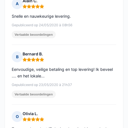
Alain C.
A
Opmerking: 5 van 5
Snelle en nauwkeurige levering.
Gepubliceerd op 24/05/2020 à 08h56
Vertaalde beoordelingen
Bernard B.
B
Opmerking: 5 van 5
Eenvoudige, veilige betaling en top levering! Ik beveel
.... en het lokale...
Gepubliceerd op 23/05/2020 à 21h37
Vertaalde beoordelingen
Olivia L.
O
Opmerking: 5 van 5