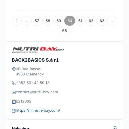
1
…
57
58
59
60
61
62
63
…
68
BACK2BASICS S.à r.l.
9B Rue Basse
4963 Clémency
+352 691 42 59 13
contact@nutri-bay.com
B212082
https://nl.nutri-bay.com/
Naleving