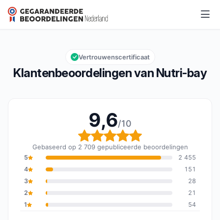
Nutri-bay
9,6/10
Algemene beoordeling: 9,6 van 10
Vertrouwenscertificaat
Klantenbeoordelingen van Nutri-bay
9,6
/10
Algemene beoordeling: 
Gebaseerd op 2 709 gepubliceerde beoordelingen
5
2 455
4
151
3
28
2
21
1
54