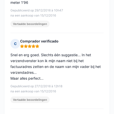
meter 1'96
Gepubliceerd op 29/12/2016 à 10h47
na een aankoop van 15/12/2016
Vertaalde beoordelingen
Comprador verificado
C
Opmerking: 5 van 5
Snel en erg goed. Slechts één suggestie... In het
verzendvenster kon ik mijn naam niet bij het
factuuradres zetten en de naam van mijn vader bij het
verzendadres...
Maar alles perfect...
Gepubliceerd op 27/12/2016 à 12h18
na een aankoop van 15/12/2016
Vertaalde beoordelingen