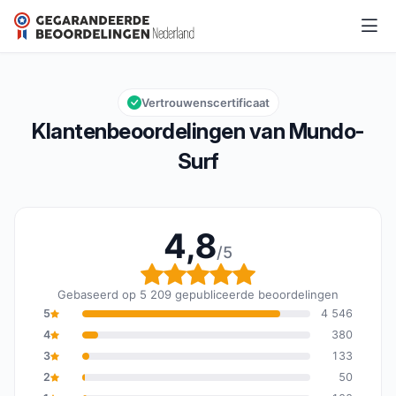
Mundo-Surf
4,8/5
Algemene beoordeling: 4,8 van 5
Vertrouwenscertificaat
Klantenbeoordelingen van Mundo-
Surf
4,8
/5
Algemene beoordeling: 
Gebaseerd op 5 209 gepubliceerde beoordelingen
5
4 546
4
380
3
133
2
50