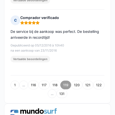
Vertaalde beoordelingen
Comprador verificado
C
Opmerking: 5 van 5
De service bij de aankoop was perfect. De bestelling
arriveerde in recordtijd!
Gepubliceerd op 05/12/2016 à 10h40
na een aankoop van 23/11/2016
Vertaalde beoordelingen
1
…
116
117
118
119
120
121
122
…
131