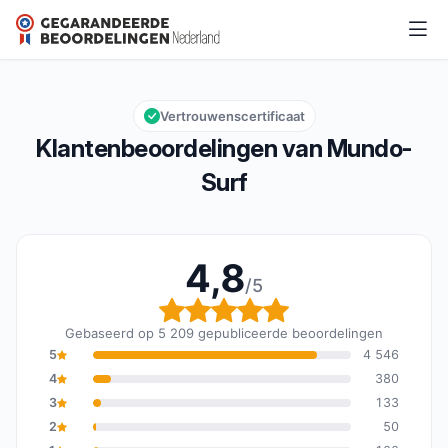
Mundo-Surf
4,8/5
Algemene beoordeling: 4,8 van 5
Vertrouwenscertificaat
Klantenbeoordelingen van Mundo-
Surf
4,8
/5
Algemene beoordeling: 
Gebaseerd op 5 209 gepubliceerde beoordelingen
5
4 546
4
380
3
133
2
50