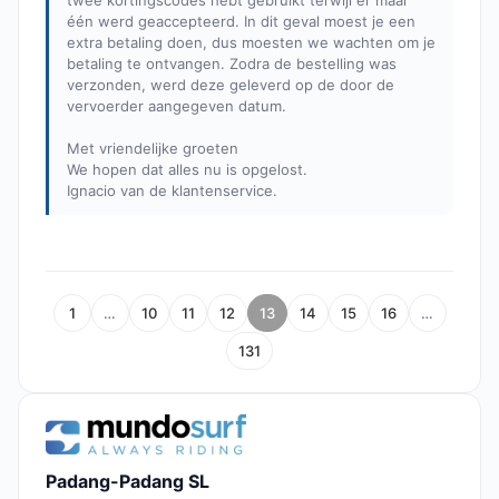
twee kortingscodes hebt gebruikt terwijl er maar
één werd geaccepteerd. In dit geval moest je een
extra betaling doen, dus moesten we wachten om je
betaling te ontvangen. Zodra de bestelling was
verzonden, werd deze geleverd op de door de
vervoerder aangegeven datum.
Met vriendelijke groeten
We hopen dat alles nu is opgelost.
Ignacio van de klantenservice.
1
…
10
11
12
13
14
15
16
…
131
Padang-Padang SL