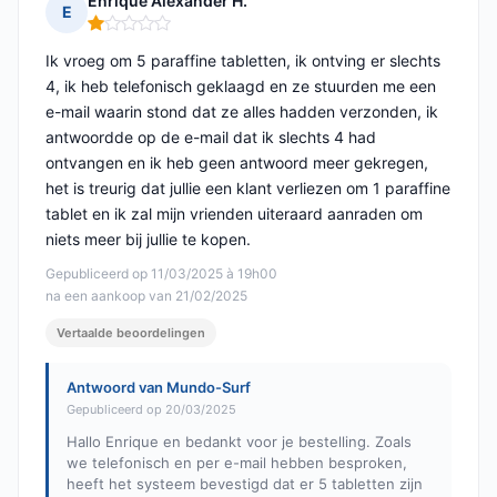
Enrique Alexander H.
E
Opmerking: 1 van 5
Ik vroeg om 5 paraffine tabletten, ik ontving er slechts
4, ik heb telefonisch geklaagd en ze stuurden me een
e-mail waarin stond dat ze alles hadden verzonden, ik
antwoordde op de e-mail dat ik slechts 4 had
ontvangen en ik heb geen antwoord meer gekregen,
het is treurig dat jullie een klant verliezen om 1 paraffine
tablet en ik zal mijn vrienden uiteraard aanraden om
niets meer bij jullie te kopen.
Gepubliceerd op 11/03/2025 à 19h00
na een aankoop van 21/02/2025
Vertaalde beoordelingen
Antwoord van Mundo-Surf
Gepubliceerd op 20/03/2025
Hallo Enrique en bedankt voor je bestelling. Zoals
we telefonisch en per e-mail hebben besproken,
heeft het systeem bevestigd dat er 5 tabletten zijn