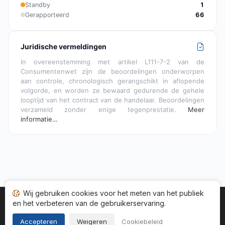
Standby
1
Gerapporteerd
66
Juridische vermeldingen
In overeenstemming met artikel L111-7-2 van de
Consumentenwet zijn de beoordelingen onderworpen
aan controle, chronologisch gerangschikt in aflopende
volgorde, en worden ze bewaard gedurende de gehele
looptijd van het contract van de handelaar. Beoordelingen
verzameld zonder enige tegenprestatie.
Meer
informatie…
Wij gebruiken cookies voor het meten van het publiek
en het verbeteren van de gebruikerservaring.
Startpagina
Status adviezen
Categorieën
Algemene
Cookies
Wettelijke informatie
Accepteren
Weigeren
Cookiebeleid