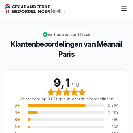
Méanail Paris
9,1/10
Algemene beoordeling: 9,1 van 10
Vertrouwenscertificaat
Klantenbeoordelingen van Méanail
Paris
9,1
/10
Algemene beoordeling: 
Gebaseerd op 9 071 gepubliceerde beoordelingen
5
6 904
4
1 188
3
390
2
239