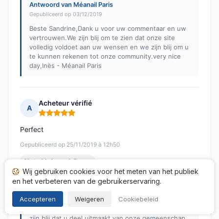
Antwoord van Méanail Paris
Gepubliceerd op 03/12/2019
Beste Sandrine,Dank u voor uw commentaar en uw
vertrouwen.We zijn blij om te zien dat onze site
volledig voldoet aan uw wensen en we zijn blij om u
te kunnen rekenen tot onze community.very nice
day,Inès - Méanail Paris
Acheteur vérifié
A
Opmerking: 5 van 5
Perfect
Gepubliceerd op 25/11/2019 à 12h50
Vertaalde beoordelingen
Wij gebruiken cookies voor het meten van het publiek
en het verbeteren van de gebruikerservaring.
Antwoord van Méanail Paris
Gepubliceerd op 03/12/2019
Accepteren
Weigeren
Cookiebeleid
Beste Martine, Hartelijk dank voor uw bericht. We
zijn blij dat u deel uitmaakt van onze gemeenschap.