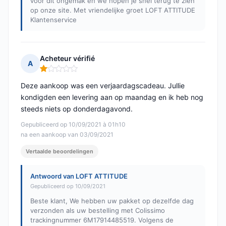
voor dit ongemak en we hopen je snel terug te zien
op onze site. Met vriendelijke groet LOFT ATTITUDE
Klantenservice
Acheteur vérifié
A
Opmerking: 1 van 5
Deze aankoop was een verjaardagscadeau. Jullie
kondigden een levering aan op maandag en ik heb nog
steeds niets op donderdagavond.
Gepubliceerd op 10/09/2021 à 01h10
na een aankoop van 03/09/2021
Vertaalde beoordelingen
Antwoord van LOFT ATTITUDE
Gepubliceerd op 10/09/2021
Beste klant, We hebben uw pakket op dezelfde dag
verzonden als uw bestelling met Colissimo
trackingnummer 6M17914485519. Volgens de