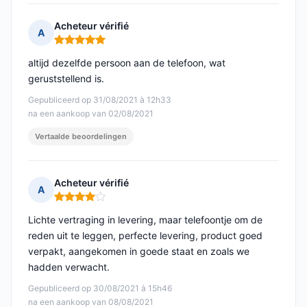
Acheteur vérifié
A
Opmerking: 5 van 5
altijd dezelfde persoon aan de telefoon, wat
geruststellend is.
Gepubliceerd op 31/08/2021 à 12h33
na een aankoop van 02/08/2021
Vertaalde beoordelingen
Acheteur vérifié
A
Opmerking: 4 van 5
Lichte vertraging in levering, maar telefoontje om de
reden uit te leggen, perfecte levering, product goed
verpakt, aangekomen in goede staat en zoals we
hadden verwacht.
Gepubliceerd op 30/08/2021 à 15h46
na een aankoop van 08/08/2021