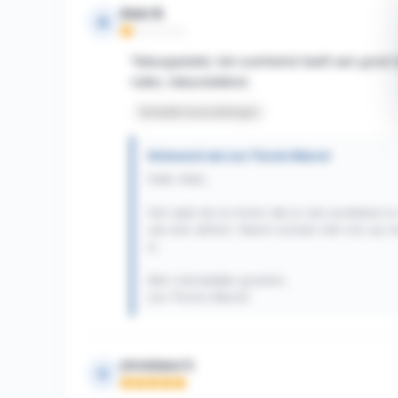
Alain B.
A
Opmerking: 1 van 5
Teleurgesteld, het overhemd heeft een groot k
ruilen, teleurstellend.
Vertaalde beoordelingen
Antwoord van Les Tricots Marcel
Hallo Alain,
Het spijt me te horen dat er een probleem is 
van een defect. Neem contact met ons op via
is.
Met vriendelijke groeten,
Les Tricots Marcel
christiane V.
C
Opmerking: 5 van 5