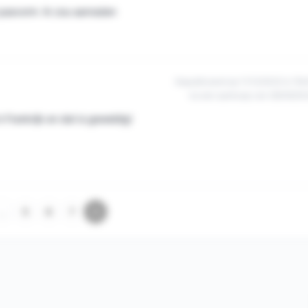
 pasvorm. Ik zou aanraden
Gepubliceerd op 11/12/2023 à 15h
na een aankoop van 26/09/20
 Frankrijk en dat is geweldig!
…
5
6
7
8