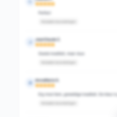
L
Opmerking: 5 van 5
Perfect
Vertaalde beoordelingen
JeanClaude Z.
J
Opmerking: 5 van 5
Goede kwaliteit, maar duur.
Vertaalde beoordelingen
AnneMarie G.
A
Opmerking: 5 van 5
Erg mooi item, geweldige kwaliteit. De kleur i
Vertaalde beoordelingen