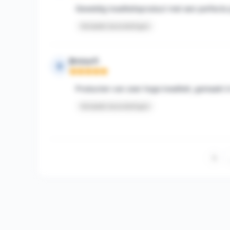
Geweldig kwaliteitsproduct met een perfecte
Vertaalde beoordelingen
Brnice P.
B
Opmerking: 5 van 5
Producten van zeer hoge kwaliteit, gemaakt in
Vertaalde beoordelingen
1