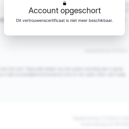
Gepubliceerd op 11/12/2023 à 15h
Account opgeschort
na een aankoop van 02/11/20
nip- en naaigedeelte en ik moet de retourkosten betalen als ik wil
Dit vertrouwenscertificaat is niet meer beschikbaar.
Gepubliceerd op 11/12/2023
met het shirt. Natuurlijk bieden we een gratis omruiling aan in geval
 e-mail (
contact@lestricotsmarcel.com
) en we zullen doen wat nodig
Gepubliceerd op 11/12/2023 à 15h
na een aankoop van 16/11/20