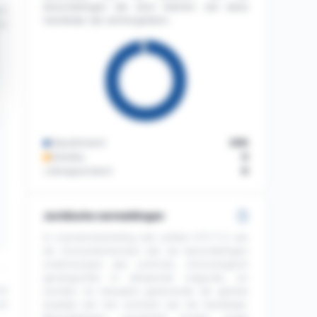
beoordelingen die door klanten van deze
42
handelaar zijn achtergelaten.
23
Gepubliceerd
286
Standby
0
Gerapporteerd
6
Juridische vermeldingen
In overeenstemming met artikel L111-7-2 van
de Consumentenwet zijn de beoordelingen
onderworpen aan controle, chronologisch
gerangschikt in aflopende volgorde, en
42
worden ze bewaard gedurende de gehele
looptijd van het contract van de handelaar.
23