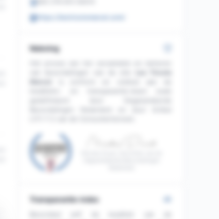
845 276 815 00014
23
https://lestricotsmarcel.com/
Naleving
Het proces van het verzamelen en beheren
van beoordelingen van de site
Les Tricots
44
Marcel
is conform en voldoet aan de
23
kwaliteits- en transparantie-eisen zoals
gedefinieerd door Gegarandeerde
Beoordelingen Nederland en door Artikel
L111-7-2 van de Consumentenwet.
43
Nicolas Duval, Voorzitter van de
23
Gegarandeerde Beoordelingen
Nederland
Transparantie-index
Beoordeel zelf de kwaliteit van de